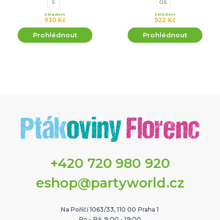
S
OS
Skladem
Skladem
930 Kč
922 Kč
Prohlédnout
Prohlédnout
+420 720 980 920
eshop@partyworld.cz
Na Poříčí 1063/33, 110 00 Praha 1
Po - Pá: 9:00 - 19:00