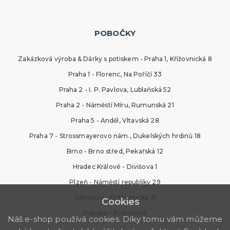
POBOČKY
Zakázková výroba & Dárky s potiskem - Praha 1, Křížovnická 8
Praha 1 - Florenc, Na Poříčí 33
Praha 2 - I. P. Pavlova, Lublaňská 52
Praha 2 - Náměstí Míru, Rumunská 21
Praha 5 - Anděl, Vltavská 28
Praha 7 - Strossmayerovo nám., Dukelských hrdinů 18
Brno - Brno střed, Pekařská 12
Hradec Králové - Divišova 1
Plzeň - Náměstí republiky 29
Olomouc - Ostružnická 31
Cookies
Ostrava - Poštovní 5
Náš e-shop používá cookies. Díky tomu vám můžeme