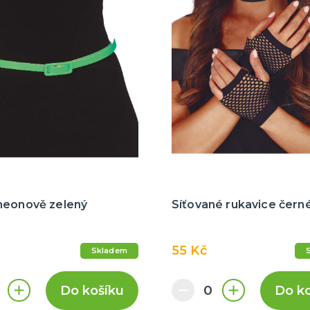
neonově zelený
Síťované rukavice čern
55 Kč
Skladem
Do košíku
Do k