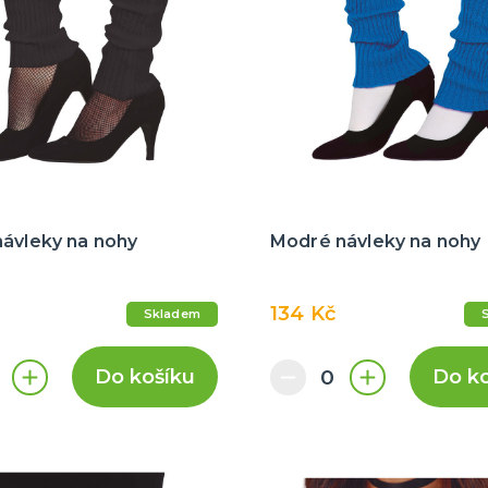
návleky na nohy
Modré návleky na nohy
134 Kč
Skladem
Do košíku
Do k