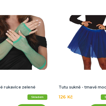
é rukavice zelené
Tutu sukně - tmavě mo
126 Kč
Skladem