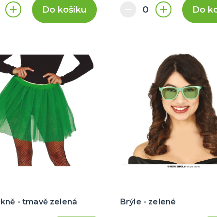
Do košíku
Do k
kně - tmavě zelená
Brýle - zelené