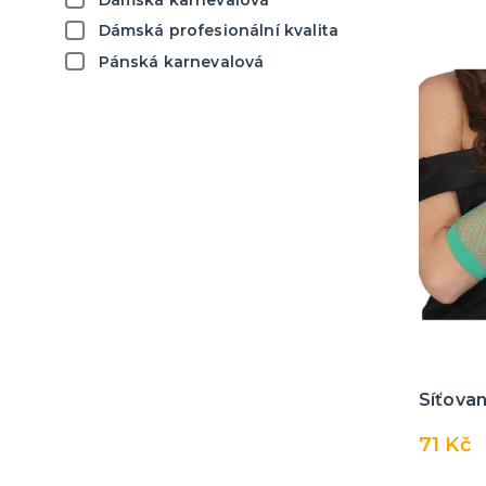
Puntíky a proužky
Dámská profesionální kvalita
Pánská karnevalová
Síťovan
71 Kč