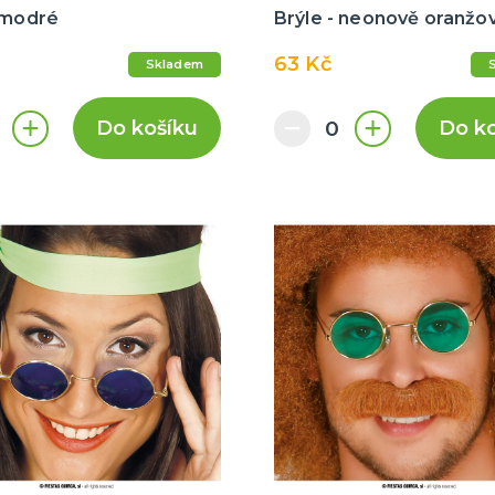
 modré
Brýle - neonově oranžo
63 Kč
Skladem
Do košíku
Do k