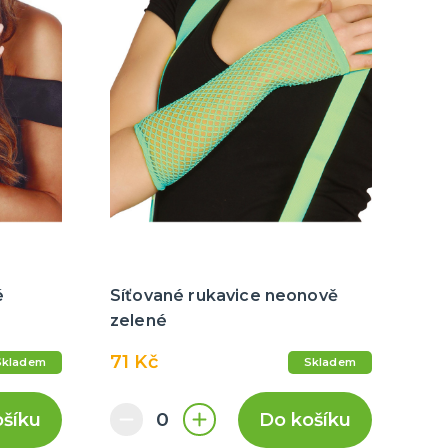
é
Síťované rukavice neonově
zelené
71 Kč
Skladem
Skladem
ošíku
Do košíku