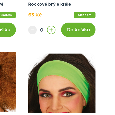
vé
Rockové brýle krále
63 Kč
Skladem
Skladem
ošíku
Do košíku