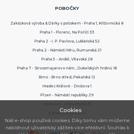
POBOČKY
Zakázková výroba & Dárky s potiskem - Praha 1, Křížovnická 8
Praha 1 - Florenc, Na Poříčí 33
Praha 2 - I. P. Pavlova, Lublaňská 52
Praha 2 - Náměstí Míru, Rumunská 21
Praha 5 - Anděl, Vltavská 28
Praha 7 - Strossmayerovo nám., Dukelských hrdinů 18
Brno - Brno střed, Pekařská 12
Hradec Králové - Divišova 1
Plzeň - Náměstí republiky 29
Olomouc - Ostružnická 31
Cookies
Ostrava - Poštovní 5
Náš e-shop používá cookies. Díky tomu vám můžeme
nabídnout uživatelský zážitek více efektivní. Souhlas k