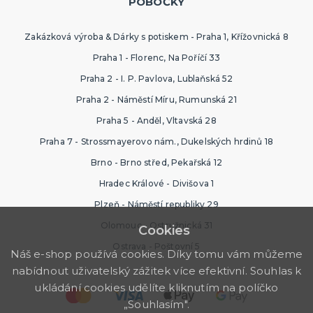
POBOČKY
Zakázková výroba & Dárky s potiskem - Praha 1, Křížovnická 8
Praha 1 - Florenc, Na Poříčí 33
Praha 2 - I. P. Pavlova, Lublaňská 52
Praha 2 - Náměstí Míru, Rumunská 21
Praha 5 - Anděl, Vltavská 28
Praha 7 - Strossmayerovo nám., Dukelských hrdinů 18
Brno - Brno střed, Pekařská 12
Hradec Králové - Divišova 1
Plzeň - Náměstí republiky 29
Olomouc - Ostružnická 31
Cookies
Ostrava - Poštovní 5
Náš e-shop používá cookies. Díky tomu vám můžeme
nabídnout uživatelský zážitek více efektivní. Souhlas k
ukládání cookies udělíte kliknutím na políčko
„Souhlasím".