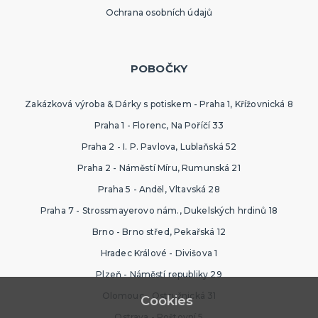
Ochrana osobních údajů
POBOČKY
Zakázková výroba & Dárky s potiskem - Praha 1, Křížovnická 8
Praha 1 - Florenc, Na Poříčí 33
Praha 2 - I. P. Pavlova, Lublaňská 52
Praha 2 - Náměstí Míru, Rumunská 21
Praha 5 - Anděl, Vltavská 28
Praha 7 - Strossmayerovo nám., Dukelských hrdinů 18
Brno - Brno střed, Pekařská 12
Hradec Králové - Divišova 1
Plzeň - Náměstí republiky 29
Olomouc - Ostružnická 31
Cookies
Ostrava - Poštovní 5