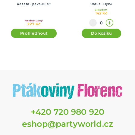
Rozeta - pavoučí síť
Ubrus - Dýně
Skladem
142 Kč
Nedostupný
227 Kč
Prohlédnout
Do košíku
+420 720 980 920
eshop@partyworld.cz