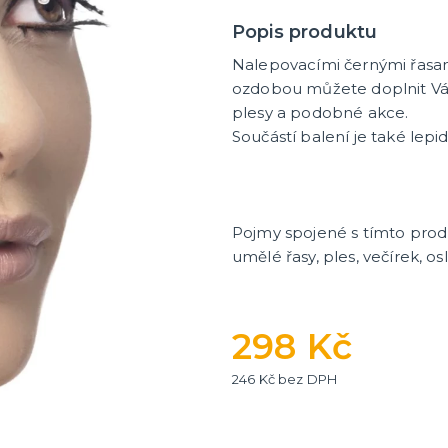
tegorie
další kategorie
boa
é věnce
 pro roztleskávačky
lky a košťata
 do ruky
brnění a helmy
oplňky
plňky
 kontaktní čočky
ací doplňky
 a pokrývky hlavy
 škrabošky
líčidla
rány a jizvy
 a korunky
a tělo a vlasy
sy a uši
knírky
asy
 motýlky, kšandy
Textil s potiskem
Dárky pro něj
Dárky pro ni
Přáníčka
Kanadské žertíky
Šerpy
Vtipné nášivky a nažehlova
Popis produktu
Nalepovacími černými řasam
ozdobou můžete doplnit Váš
plesy a podobné akce.
Součástí balení je také lepid
Pojmy spojené s tímto pro
umělé řasy, ples, večírek, o
298 Kč
246 Kč bez DPH