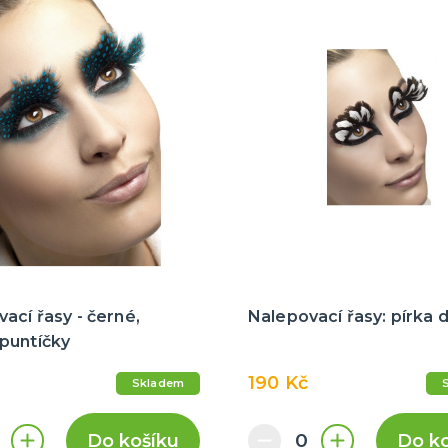
ací řasy - černé,
Nalepovací řasy: pírka 
puntíčky
190 Kč
Skladem
Do košíku
Do k