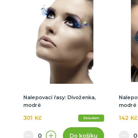
Nalepovací řasy: Divoženka,
Nalepov
modré
modré 
301 Kč
142 Kč
Skladem
Do košíku