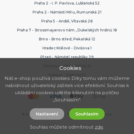
Praha 2 - I. P. Pavlova, Lublaňská 52
Praha 2 - Náměstí Míru, Rumunská 21
Praha 5 - Anděl, Vltavská 28
Praha 7 - Strossmayerovo nám., Dukelských hrdinů 18
Brno - Brno střed, Pekařská 12
Hradec Králové - Divišova 1
Plzeň - Náměstí republiky 29
Olomouc - Ostružnická 31
Cookies
Ostrava - Poštovní 5
Náš e-shop používá cookies. Díky tomu vám můžeme
nabídnout uživatelský zážitek více efektivní. Souhlas k
ukládání cookies udělíte kliknutím na políčko
„Souhlasím".
Nastavení
Souhlasím
© 2026 Ptákoviny Florenc. Všechna práva vyhrazena.
Souhlas můžete odmítnout
zde
.