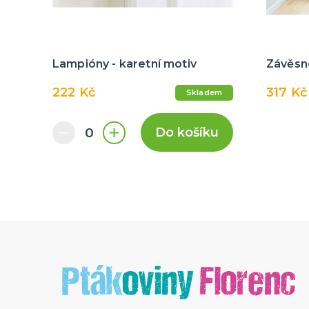
Lampióny - karetní motiv
Závěsné
222 Kč
317 Kč
Skladem
Do košíku