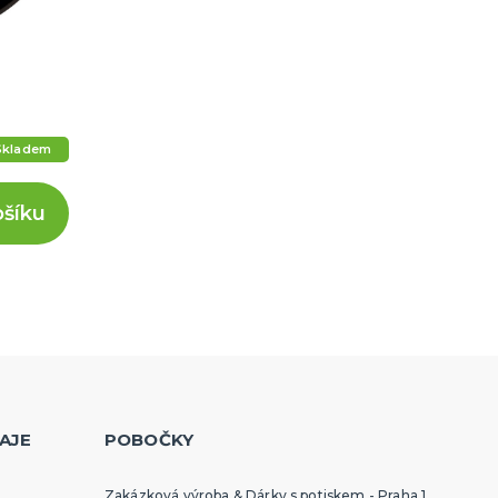
Skladem
ošíku
AJE
POBOČKY
Zakázková výroba & Dárky s potiskem - Praha 1,