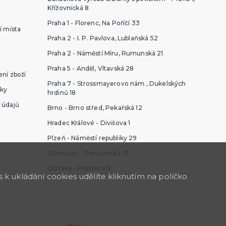
Křížovnická 8
Praha 1 - Florenc, Na Poříčí 33
í místa
Praha 2 - I. P. Pavlova, Lublaňská 52
Praha 2 - Náměstí Míru, Rumunská 21
Praha 5 - Anděl, Vltavská 28
ní zboží
Praha 7 - Strossmayerovo nám., Dukelských
ky
hrdinů 18
 údajů
Brno - Brno střed, Pekařská 12
Hradec Králové - Divišova 1
Plzeň - Náměstí republiky 29
Olomouc - Ostružnická 31
Ostrava - Poštovní 5
k ukládání cookies udělíte kliknutím na políčko