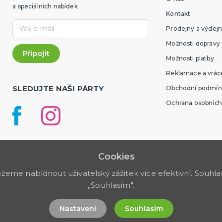
a speciálních nabídek
Kontakt
Prodejny a výdejn
Možnosti dopravy
Možnosti platby
Reklamace a vráce
SLEDUJTE NAŠI PÁRTY
Obchodní podmín
Ochrana osobních
Cookies
me nabídnout uživatelský zážitek více efektivní. Souhlas 
„Souhlasím".
Nastavení
Souhlasím