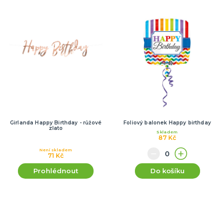
Girlanda Happy Birthday - růžové
Foliový balonek Happy birthday
zlato
Skladem
87 Kč
Není skladem
71 Kč
Prohlédnout
Do košíku