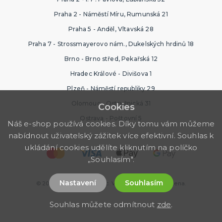
Praha 2 - Náměstí Míru, Rumunská 21
Praha 5 - Anděl, Vltavská 28
Praha 7 - Strossmayerovo nám., Dukelských hrdinů 18
Brno - Brno střed, Pekařská 12
Hradec Králové - Divišova 1
Plzeň - Náměstí republiky 29
Olomouc - Ostružnická 31
Cookies
Ostrava - Poštovní 5
Náš e-shop používá cookies. Díky tomu vám můžeme
nabídnout uživatelský zážitek více efektivní. Souhlas k
ukládání cookies udělíte kliknutím na políčko
„Souhlasím".
Nastavení
Souhlasím
© 2026 Ptákoviny Florenc. Všechna práva vyhrazena.
Souhlas můžete odmítnout
zde
.