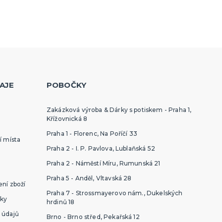
AJE
POBOČKY
Zakázková výroba & Dárky s potiskem - Praha 1,
Křížovnická 8
Praha 1 - Florenc, Na Poříčí 33
í místa
Praha 2 - I. P. Pavlova, Lublaňská 52
Praha 2 - Náměstí Míru, Rumunská 21
Praha 5 - Anděl, Vltavská 28
ní zboží
Praha 7 - Strossmayerovo nám., Dukelských
ky
hrdinů 18
 údajů
Brno - Brno střed, Pekařská 12