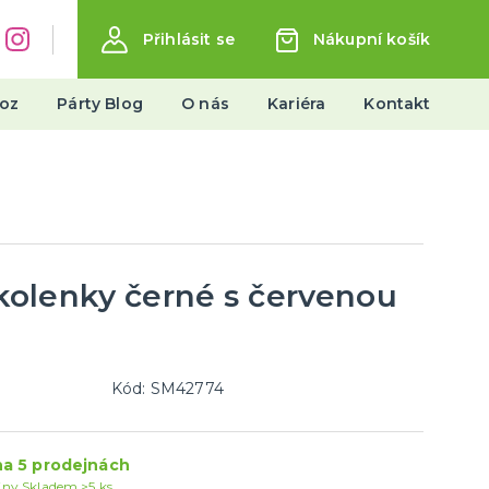
Přihlásit se
Nákupní košík
oz
Párty Blog
O nás
Kariéra
Kontakt
Dělení podle témat
Halloween
Čarodějnice
Mikuláš, čert a anděl
olenky černé s červenou
další kategorie
Santa Claus a elfové
20. léta, mafiáni, prohibice
Piráti
Zombie
Havaj
Kovbojové, indiáni, mexiko
Cesta kolem světa
Hippies 60. léta
Filmy a seriály
Pohádky
Pravěk
Vikingové
Egypt, Řecko a Řím
Středověk a novověk
Zvířátka
Retro a disco
Vtipné
Klauni, šašci a harlekýni
Oktoberfest, beerfest
Uniformy a profese
Jeptišky a kněží
Vesmír a UFO
Párty a oslavy
Kód: SM42774
Balónky
Girlandy, lampiony a serpentýny
a 5 prodejnách
Konfety
jny
Skladem >5 ks