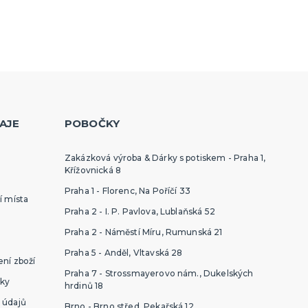
AJE
POBOČKY
Zakázková výroba & Dárky s potiskem - Praha 1,
Křížovnická 8
Praha 1 - Florenc, Na Poříčí 33
í místa
Praha 2 - I. P. Pavlova, Lublaňská 52
Praha 2 - Náměstí Míru, Rumunská 21
Praha 5 - Anděl, Vltavská 28
ní zboží
Praha 7 - Strossmayerovo nám., Dukelských
ky
hrdinů 18
 údajů
Brno - Brno střed, Pekařská 12