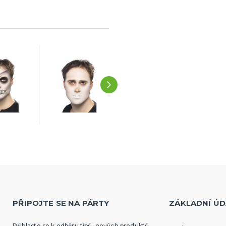
PŘIPOJTE SE NA PÁRTY
ZÁKLADNÍ ÚD
Přihlaste se k odběru tipů, nových produktů