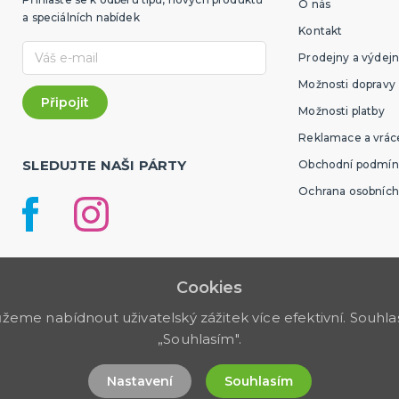
O nás
a speciálních nabídek
Kontakt
Prodejny a výdejn
Možnosti dopravy
Možnosti platby
Reklamace a vráce
SLEDUJTE NAŠI PÁRTY
Obchodní podmín
Ochrana osobních
Cookies
me nabídnout uživatelský zážitek více efektivní. Souhlas 
„Souhlasím".
Nastavení
Souhlasím