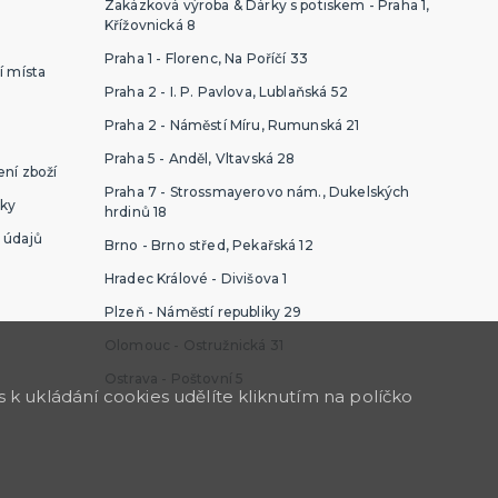
Zakázková výroba & Dárky s potiskem - Praha 1,
Křížovnická 8
Praha 1 - Florenc, Na Poříčí 33
í místa
Praha 2 - I. P. Pavlova, Lublaňská 52
Praha 2 - Náměstí Míru, Rumunská 21
Praha 5 - Anděl, Vltavská 28
ní zboží
Praha 7 - Strossmayerovo nám., Dukelských
ky
hrdinů 18
 údajů
Brno - Brno střed, Pekařská 12
Hradec Králové - Divišova 1
Plzeň - Náměstí republiky 29
Olomouc - Ostružnická 31
Ostrava - Poštovní 5
k ukládání cookies udělíte kliknutím na políčko