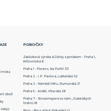
AJE
POBOČKY
Zakázková výroba & Dárky s potiskem - Praha 1,
Křížovnická 8
Praha 1 - Florenc, Na Poříčí 33
í místa
Praha 2 - I. P. Pavlova, Lublaňská 52
Praha 2 - Náměstí Míru, Rumunská 21
Praha 5 - Anděl, Vltavská 28
ní zboží
Praha 7 - Strossmayerovo nám., Dukelských
ky
hrdinů 18
 údajů
Brno - Brno střed, Pekařská 12