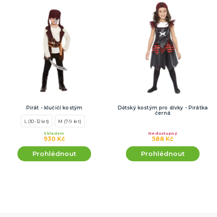
Pirát - klučičí kostým
Dětský kostým pro dívky - Pirátka
černá
L (10-12 let)
M (7-9 let)
Skladem
Nedostupný
930 Kč
588 Kč
Prohlédnout
Prohlédnout