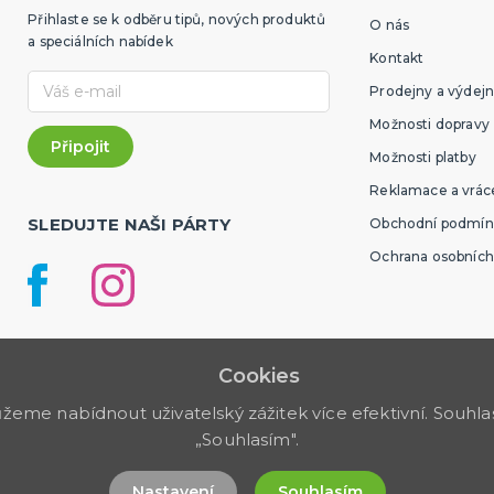
Přihlaste se k odběru tipů, nových produktů
O nás
a speciálních nabídek
Kontakt
Prodejny a výdejn
Možnosti dopravy
Možnosti platby
Reklamace a vráce
SLEDUJTE NAŠI PÁRTY
Obchodní podmín
Ochrana osobních
Cookies
me nabídnout uživatelský zážitek více efektivní. Souhlas 
„Souhlasím".
Nastavení
Souhlasím