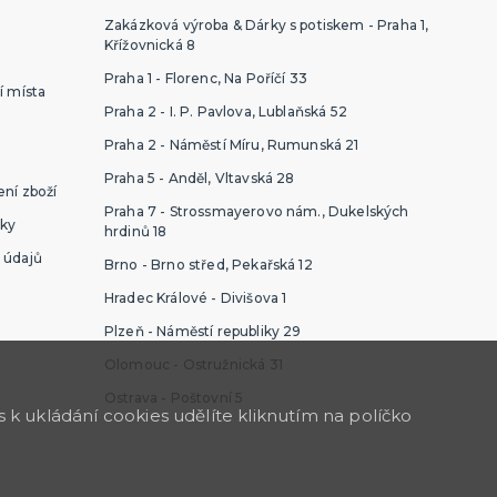
Zakázková výroba & Dárky s potiskem - Praha 1,
Křížovnická 8
Praha 1 - Florenc, Na Poříčí 33
í místa
Praha 2 - I. P. Pavlova, Lublaňská 52
Praha 2 - Náměstí Míru, Rumunská 21
Praha 5 - Anděl, Vltavská 28
ní zboží
Praha 7 - Strossmayerovo nám., Dukelských
ky
hrdinů 18
 údajů
Brno - Brno střed, Pekařská 12
Hradec Králové - Divišova 1
Plzeň - Náměstí republiky 29
Olomouc - Ostružnická 31
Ostrava - Poštovní 5
k ukládání cookies udělíte kliknutím na políčko