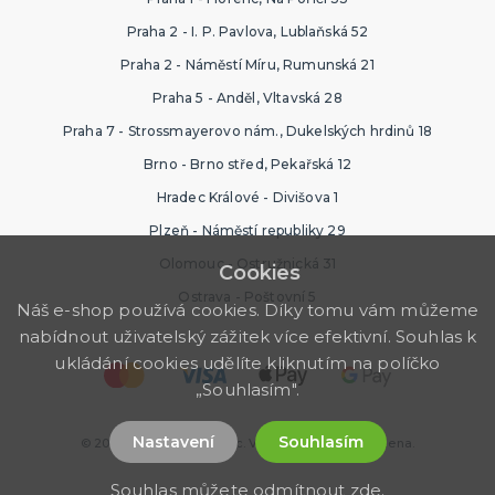
Praha 2 - I. P. Pavlova, Lublaňská 52
Praha 2 - Náměstí Míru, Rumunská 21
Praha 5 - Anděl, Vltavská 28
Praha 7 - Strossmayerovo nám., Dukelských hrdinů 18
Brno - Brno střed, Pekařská 12
Hradec Králové - Divišova 1
Plzeň - Náměstí republiky 29
Olomouc - Ostružnická 31
Cookies
Ostrava - Poštovní 5
Náš e-shop používá cookies. Díky tomu vám můžeme
nabídnout uživatelský zážitek více efektivní. Souhlas k
ukládání cookies udělíte kliknutím na políčko
„Souhlasím".
Nastavení
Souhlasím
© 2026 Ptákoviny Florenc. Všechna práva vyhrazena.
Souhlas můžete odmítnout
zde
.