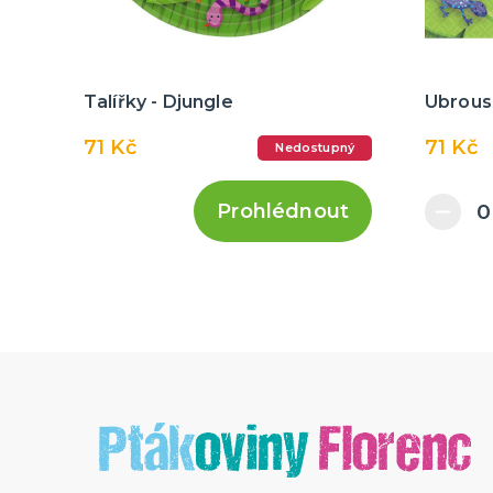
Talířky - Djungle
Ubrous
71 Kč
71 Kč
Nedostupný
Prohlédnout