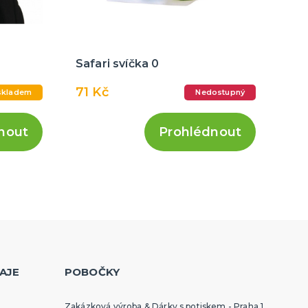
Safari svíčka 0
71 Kč
skladem
Nedostupný
nout
Prohlédnout
AJE
POBOČKY
Zakázková výroba & Dárky s potiskem - Praha 1,