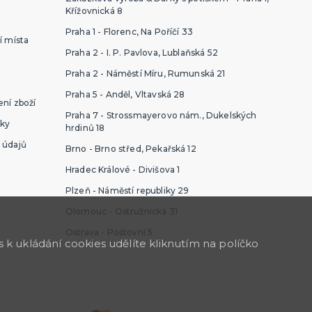
Křížovnická 8
Praha 1 - Florenc, Na Poříčí 33
í místa
Praha 2 - I. P. Pavlova, Lublaňská 52
Praha 2 - Náměstí Míru, Rumunská 21
Praha 5 - Anděl, Vltavská 28
ní zboží
Praha 7 - Strossmayerovo nám., Dukelských
ky
hrdinů 18
 údajů
Brno - Brno střed, Pekařská 12
Hradec Králové - Divišova 1
Plzeň - Náměstí republiky 29
Olomouc - Ostružnická 31
Ostrava - Poštovní 5
k ukládání cookies udělíte kliknutím na políčko