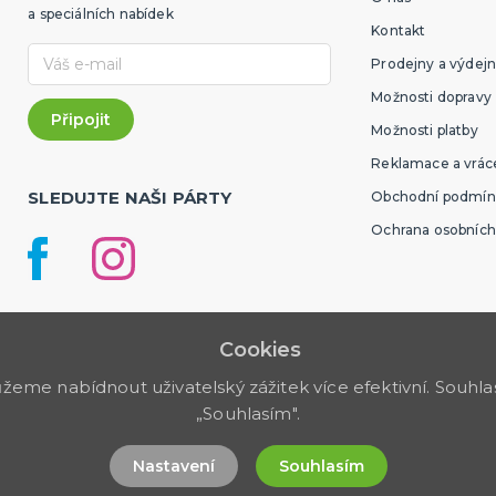
a speciálních nabídek
Kontakt
Prodejny a výdejn
Možnosti dopravy
Možnosti platby
Reklamace a vráce
SLEDUJTE NAŠI PÁRTY
Obchodní podmín
Ochrana osobních
Cookies
me nabídnout uživatelský zážitek více efektivní. Souhlas 
„Souhlasím".
Nastavení
Souhlasím