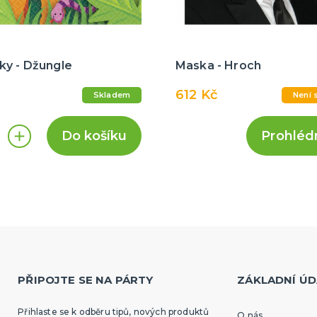
ky - Džungle
Maska - Hroch
612 Kč
Skladem
Není 
Do košíku
Prohléd
PŘIPOJTE SE NA PÁRTY
ZÁKLADNÍ ÚD
Přihlaste se k odběru tipů, nových produktů
O nás