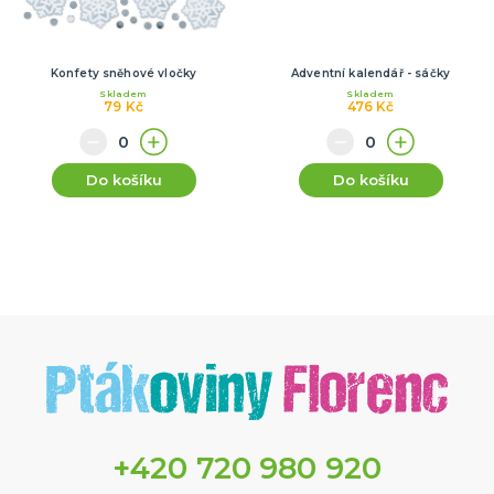
Konfety sněhové vločky
Adventní kalendář - sáčky
Skladem
Skladem
79 Kč
476 Kč
Do košíku
Do košíku
+420 720 980 920