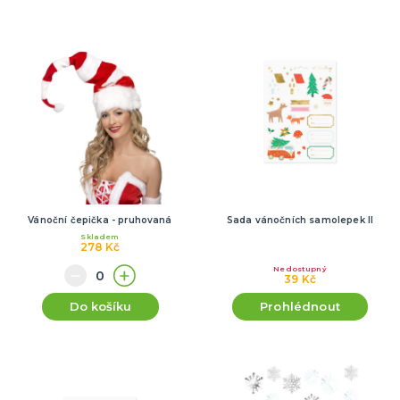
Vánoční čepička - pruhovaná
Sada vánočních samolepek II
Skladem
278 Kč
Nedostupný
39 Kč
Do košíku
Prohlédnout