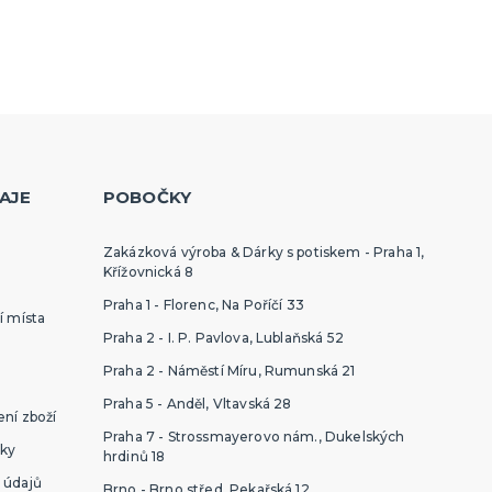
AJE
POBOČKY
Zakázková výroba & Dárky s potiskem - Praha 1,
Křížovnická 8
Praha 1 - Florenc, Na Poříčí 33
í místa
Praha 2 - I. P. Pavlova, Lublaňská 52
Praha 2 - Náměstí Míru, Rumunská 21
Praha 5 - Anděl, Vltavská 28
ní zboží
Praha 7 - Strossmayerovo nám., Dukelských
ky
hrdinů 18
 údajů
Brno - Brno střed, Pekařská 12