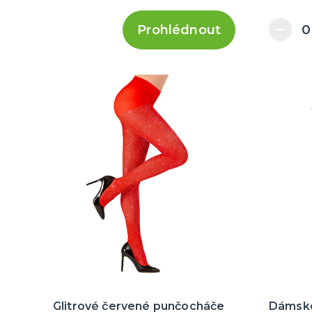
Prohlédnout
Glitrové červené punčocháče
Dámské