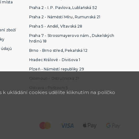
í místa
Praha 2 - I. P. Pavlova, Lublaňská 52
Praha 2 - Náměstí Míru, Rumunská 21
Praha 5 - Anděl, Vltavská 28
ní zboží
Praha 7 - Strossmayerovo nám., Dukelských
ky
hrdinů 18
 údajů
Brno - Brno střed, Pekařská 12
Hradec Králové - Divišova 1
Plzeň - Náměstí republiky 29
Olomouc - Ostružnická 31
Ostrava - Poštovní 5
k ukládání cookies udělíte kliknutím na políčko