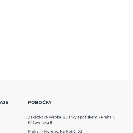
AJE
POBOČKY
Zakázková výroba & Dárky s potiskem - Praha 1,
Křížovnická 8
Praha 1 - Florenc, Na Poříčí 33