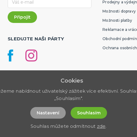
Prodejny a výdejn
Možnosti dopravy
Možnosti platby
Reklamace a vráce
SLEDUJTE NAŠI PÁRTY
Obchodní podmín
Ochrana osobních
Cookies
me nabídnout uživatelský zážitek více efektivní. Souhlas 
„Souhlasím".
Nastavení
Souhlasím
Souhlas můžete odmítnout
zde
.