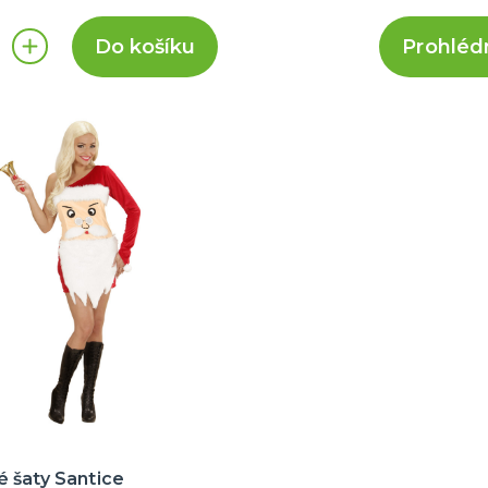
Do košíku
Prohléd
 šaty Santice