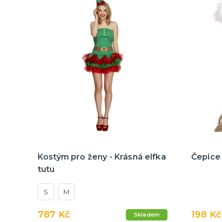
Kostým pro ženy - Krásná elfka
Čepice
tutu
S
M
787 Kč
198 Kč
Skladem