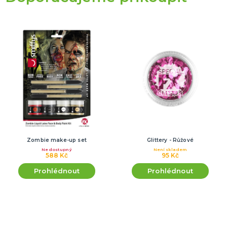
Zombie make-up set
Glittery - Růžové
Nedostupný
Není skladem
588 Kč
95 Kč
Prohlédnout
Prohlédnout