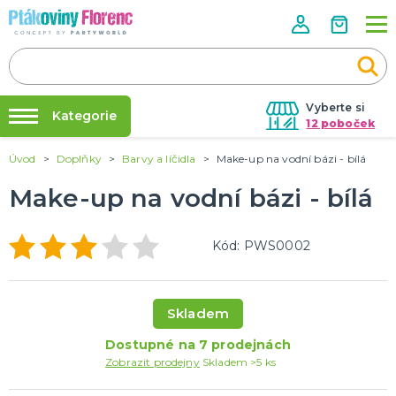
Vyberte si
Kategorie
12 poboček
Úvod
Doplňky
Barvy a líčidla
Make-up na vodní bázi - bílá
Půjčovna kostýmů
ROZLUČKA SE SVOBODOU
Doplňky pro nevěstu
Make-up na vodní bázi - bílá
Párty výzdoba na klíč
Doplňky pro družičky
Nafukování balónků
Doplňky pro ženicha
Kód: PWS0002
Doplňky pro mládence
Balonky a girlandy
Výzdoba a dekorace
Fotokoutek
Originální dárky
Další doplňky
Společenské hry
DALŠÍ KATEGORIE
Prodejny
Rozvoz
HALLOWEEN
Párty Blog
Kostýmy
Skladem
Doplňky
O nás
Dostupné na 7 prodejnách
Make-up a ostatní
Kariéra
Zobrazit prodejny
Skladem >5 ks
Výzdoba
DALŠÍ KATEGORIE
Kontakt