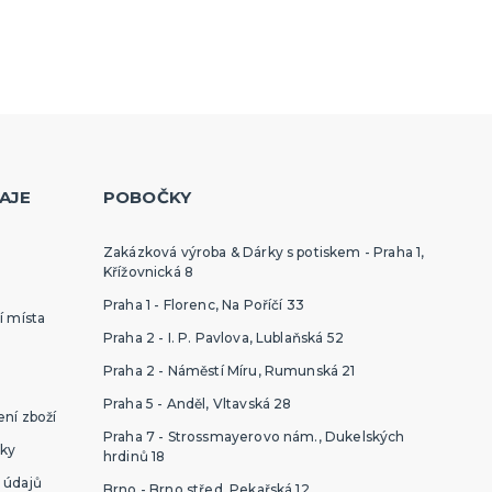
AJE
POBOČKY
Zakázková výroba & Dárky s potiskem - Praha 1,
Křížovnická 8
Praha 1 - Florenc, Na Poříčí 33
í místa
Praha 2 - I. P. Pavlova, Lublaňská 52
Praha 2 - Náměstí Míru, Rumunská 21
Praha 5 - Anděl, Vltavská 28
ní zboží
Praha 7 - Strossmayerovo nám., Dukelských
ky
hrdinů 18
 údajů
Brno - Brno střed, Pekařská 12