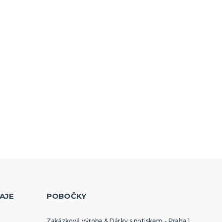
AJE
POBOČKY
Zakázková výroba & Dárky s potiskem - Praha 1,