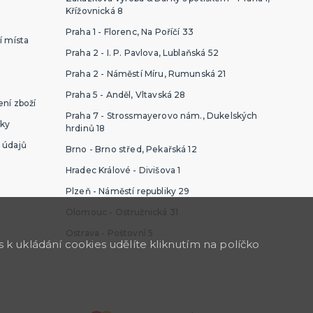
Křížovnická 8
Praha 1 - Florenc, Na Poříčí 33
í místa
Praha 2 - I. P. Pavlova, Lublaňská 52
Praha 2 - Náměstí Míru, Rumunská 21
Praha 5 - Anděl, Vltavská 28
ní zboží
Praha 7 - Strossmayerovo nám., Dukelských
ky
hrdinů 18
 údajů
Brno - Brno střed, Pekařská 12
Hradec Králové - Divišova 1
Plzeň - Náměstí republiky 29
Olomouc - Ostružnická 31
Ostrava - Poštovní 5
k ukládání cookies udělíte kliknutím na políčko