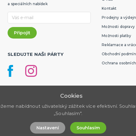
a speciálních nabídek
Kontakt
Prodejny a výdejn
Možnosti dopravy
Možnosti platby
Reklamace a vráce
SLEDUJTE NAŠI PÁRTY
Obchodní podmín
Ochrana osobních
Cookies
me nabídnout uživatelský zážitek více efektivní. Souhlas 
„Souhlasím".
Nastavení
Souhlasím