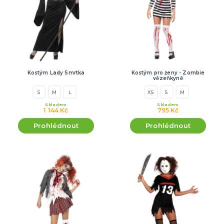
Kostým Lady Smrtka
Kostým pro ženy - Zombie
vězeňkyně
S
M
L
XS
S
M
Skladem
Skladem
1 144 Kč
795 Kč
Prohlédnout
Prohlédnout