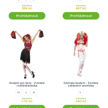
Skladem
Skladem
556 Kč
667 Kč
Prohlédnout
Prohlédnout
Kostým pro ženy - Zombie
Dámský kostým - Zombie
roztleskávačka
zdravotní sestrička
XS
S
M
S
Skladem
Skladem
1 113 Kč
460 Kč