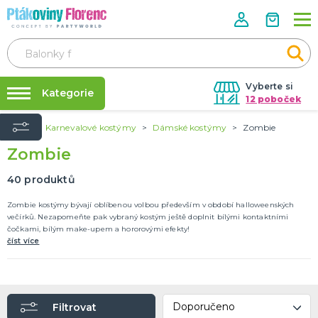
Vyberte si
Kategorie
12 poboček
Úvod
Karnevalové kostýmy
Dámské kostýmy
Zombie
Půjčovna kostýmů
ROZLUČKA SE SVOBODOU
Zombie
Doplňky pro nevěstu
Párty výzdoba na klíč
Doplňky pro družičky
Nafukování balónků
40
produktů
Doplňky pro ženicha
Doplňky pro mládence
Balonky a girlandy
Výzdoba a dekorace
Fotokoutek
Originální dárky
Další doplňky
Společenské hry
DALŠÍ KATEGORIE
Prodejny
Zombie kostýmy bývají oblíbenou volbou především v období halloweenských
večírků. Nezapomeňte pak vybraný kostým ještě doplnit bílými kontaktními
Rozvoz
čočkami, bílým make-upem a hororovými efekty!
HALLOWEEN
číst více
Párty Blog
Kostýmy
Doplňky
O nás
Make-up a ostatní
Kariéra
Výzdoba
DALŠÍ KATEGORIE
Filtrovat
Kontakt