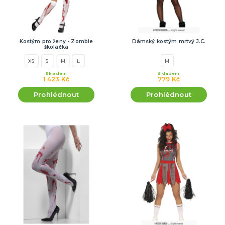
Kostým pro ženy - Zombie
Dámský kostým mrtvý J.C.
školačka
XS
S
M
L
M
Skladem
Skladem
1 423 Kč
779 Kč
Prohlédnout
Prohlédnout