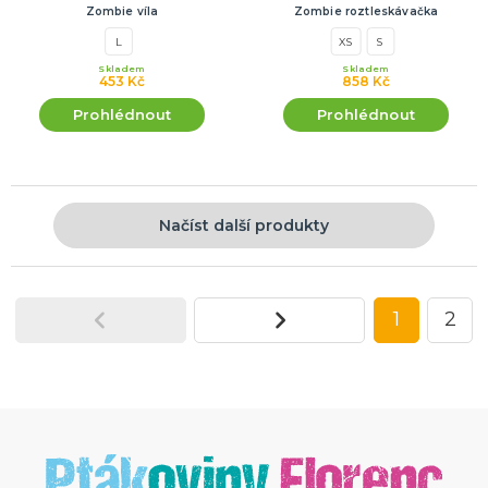
Zombie víla
Zombie roztleskávačka
L
XS
S
Skladem
Skladem
453 Kč
858 Kč
Prohlédnout
Prohlédnout
Načíst další produkty
1
2