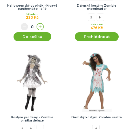
Halloweenský doplněk - Krvavé
Dámský kostým Zombie
punčocháče - bílé
cheerleader
Skladem
230 Kč
S
M
Skladem
476 Kč
Do košíku
Prohlédnout
Kostým pro ženy - Zombie
Dámský kostým Zombie sestra
pirátka deluxe
S
M
L
M