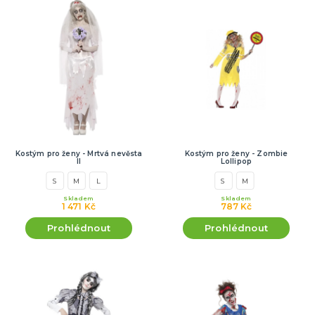
Kostým pro ženy - Mrtvá nevěsta
Kostým pro ženy - Zombie
II
Lollipop
S
M
L
S
M
Skladem
Skladem
1 471 Kč
787 Kč
Prohlédnout
Prohlédnout