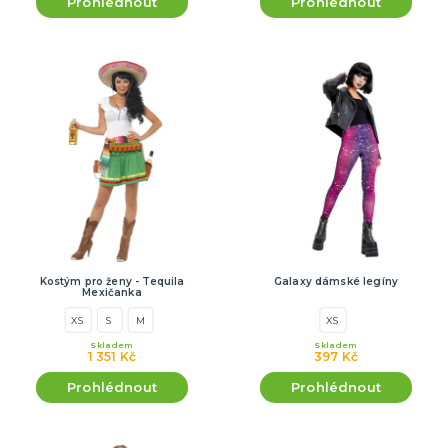
Prohlédnout
Prohlédnout
Kostým pro ženy - Tequila
Galaxy dámské legíny
Mexičanka
XS
S
M
XS
Skladem
Skladem
1 351 Kč
397 Kč
Prohlédnout
Prohlédnout