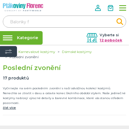
Vyberte si
Kategorie
12 poboček
Úvod
Karnevalové kostýmy
Dámské kostýmy
Půjčovna kostýmů
ROZLUČKA SE SVOBODOU
Poslední zvonění
Doplňky pro nevěstu
Párty výzdoba na klíč
Poslední zvonění
Doplňky pro družičky
Nafukování balónků
Doplňky pro ženicha
17
produktů
Doplňky pro mládence
Balonky a girlandy
Výzdoba a dekorace
Fotokoutek
Originální dárky
Další doplňky
Společenské hry
DALŠÍ KATEGORIE
Prodejny
Vyčnívejte na svém posledním zvonění s naší odvážnou kolekcí kostýmů.
Rozvoz
Nenechte se ztratit v davu a oslavte konec školního období stylem. Naše jedinečné
HALLOWEEN
kostýmy nabízejí výrazné detaily a barevné kombinace, které vás stanou středem
Párty Blog
Kostýmy
pozornosti.
Doplňky
číst více
O nás
Make-up a ostatní
Kariéra
Výzdoba
DALŠÍ KATEGORIE
Kontakt