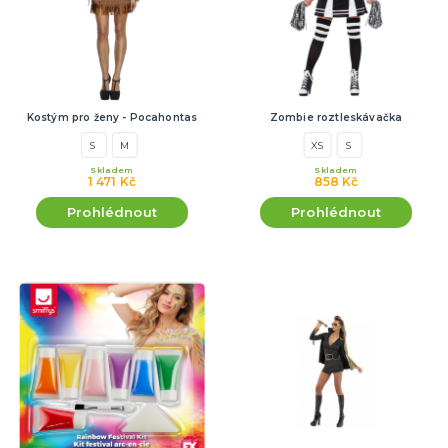
Kostým pro ženy - Pocahontas
Zombie roztleskávačka
S
M
XS
S
Skladem
Skladem
1 471 Kč
858 Kč
Prohlédnout
Prohlédnout