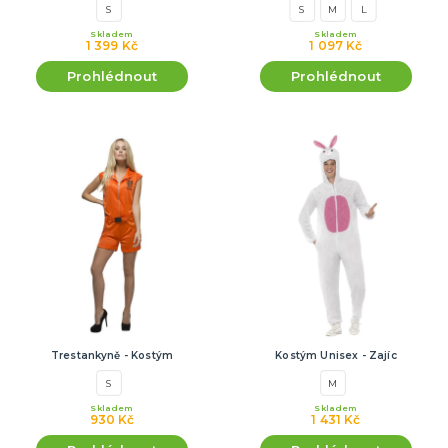
S
S
M
L
Skladem
Skladem
1 399 Kč
1 097 Kč
Prohlédnout
Prohlédnout
Trestankyně - Kostým
Kostým Unisex - Zajíc
S
M
Skladem
Skladem
930 Kč
1 431 Kč