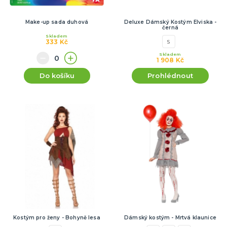
Make-up sada duhová
Deluxe Dámský Kostým Elviska -
černá
Skladem
333 Kč
S
Skladem
1 908 Kč
Do košíku
Prohlédnout
Kostým pro ženy - Bohyně lesa
Dámský kostým - Mrtvá klaunice