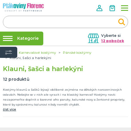
Vyberte si
Kategorie
12 poboček
Úvod
Karnevalové kostýmy
Pánské kostýmy
Půjčovna kostýmů
ROZLUČKA SE SVOBODOU
Klauni, šašci a harlekýni
Doplňky pro nevěstu
Párty výzdoba na klíč
Klauni, šašci a harlekýni
Doplňky pro družičky
Nafukování balónků
Doplňky pro ženicha
12
produktů
Doplňky pro mládence
Balonky a girlandy
Výzdoba a dekorace
Fotokoutek
Originální dárky
Další doplňky
Společenské hry
DALŠÍ KATEGORIE
Prodejny
Kostýmy klaunů a šašků bývají oblíbené zejména na dětských narozeninových
Rozvoz
oslavách. Nebojte se v nich ale vyrazit i na klasický karneval! Kostýmy navíc
HALLOWEEN
nezapomeňte doplnit o barevné afro paruky, kalunské nosy a žertovné propriety,
Párty Blog
Kostýmy
které by správnému kalunovi nikdy neměli chybět.
Doplňky
číst více
O nás
Make-up a ostatní
Kariéra
Výzdoba
DALŠÍ KATEGORIE
Kontakt