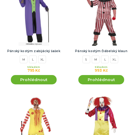
Pánský kostým zabijácký šašek
Pánský kostým Ďábelský klaun
M
L
XL
S
M
L
XL
Skladem
Skladem
795 Kč
993 Kč
Prohlédnout
Prohlédnout