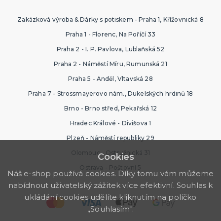
Zakázková výroba & Dárky s potiskem - Praha 1, Křížovnická 8
Praha 1 - Florenc, Na Poříčí 33
Praha 2 - I. P. Pavlova, Lublaňská 52
Praha 2 - Náměstí Míru, Rumunská 21
Praha 5 - Anděl, Vltavská 28
Praha 7 - Strossmayerovo nám., Dukelských hrdinů 18
Brno - Brno střed, Pekařská 12
Hradec Králové - Divišova 1
Plzeň - Náměstí republiky 29
Olomouc - Ostružnická 31
Cookies
Ostrava - Poštovní 5
Náš e-shop používá cookies. Díky tomu vám můžeme
nabídnout uživatelský zážitek více efektivní. Souhlas k
ukládání cookies udělíte kliknutím na políčko
„Souhlasím".