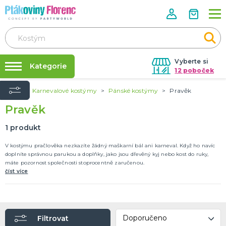
Vyberte si
Kategorie
12 poboček
Úvod
Karnevalové kostýmy
Pánské kostýmy
Pravěk
Půjčovna kostýmů
ROZLUČKA SE SVOBODOU
Pravěk
Doplňky pro nevěstu
Párty výzdoba na klíč
Doplňky pro družičky
Nafukování balónků
1
produkt
Doplňky pro ženicha
Doplňky pro mládence
Balonky a girlandy
Výzdoba a dekorace
Fotokoutek
Originální dárky
Další doplňky
Společenské hry
DALŠÍ KATEGORIE
Prodejny
V kostýmu pračlověka nezkazíte žádný maškarní bál ani karneval. Když ho navíc
doplníte správnou parukou a doplňky, jako jsou dřevěný kyj nebo kost do ruky,
Rozvoz
máte pozornost společnosti stoprocentně zaručenou.
HALLOWEEN
číst více
Párty Blog
Kostýmy
Doplňky
O nás
Make-up a ostatní
Kariéra
Výzdoba
DALŠÍ KATEGORIE
Filtrovat
Kontakt