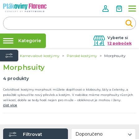
Vyberte si
Kategorie
12 poboček
Úvod
Karnevalové kostýmy
Pánské kostýmy
Morphsuity
Půjčovna kostýmů
ROZLUČKA SE SVOBODOU
Morphsuity
Doplňky pro nevěstu
Párty výzdoba na klíč
Doplňky pro družičky
Nafukování balónků
4
produkty
Doplňky pro ženicha
Doplňky pro mládence
Balonky a girlandy
Výzdoba a dekorace
Fotokoutek
Originální dárky
Další doplňky
Společenské hry
DALŠÍ KATEGORIE
Prodejny
Celotělové kostýmy morphsuit můžete doplňovat o klobouky, šály a čelenky, a
pokaždé vykouzlíte nový převlek a kostým. V nabídce máme morphsuity různých
Rozvoz
velikostí, dobře se tedy hodí nejen pro muže – obléknout je mohou i ženy.
HALLOWEEN
číst více
Párty Blog
Kostýmy
Doplňky
O nás
Make-up a ostatní
Kariéra
Výzdoba
DALŠÍ KATEGORIE
Filtrovat
Kontakt