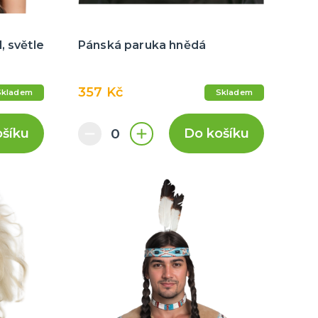
, světle
Pánská paruka hnědá
357 Kč
Skladem
Skladem
ošíku
Do košíku