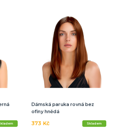
erná
Dámská paruka rovná bez
ofiny hnědá
373 Kč
Skladem
Skladem