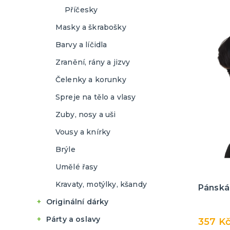
Příčesky
Školáci a školačky
Masky a škrabošky
Piloti a letušky
Barvy a líčidla
Námořníci a námořnice
Zranění, rány a jizvy
Další uniformy
Čelenky a korunky
Spreje na tělo a vlasy
Zuby, nosy a uši
Vousy a knírky
Brýle
Umělé řasy
Kravaty, motýlky, kšandy
Pánská 
Originální dárky
Placky
Párty a oslavy
357 K