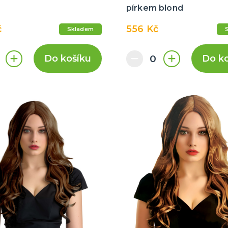
pírkem blond
č
556 Kč
Skladem
Do košíku
Do k