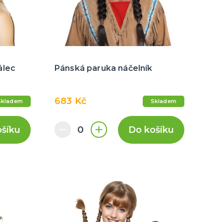
álec
Pánská paruka náčelník
683 Kč
Skladem
Skladem
ošíku
Do košíku