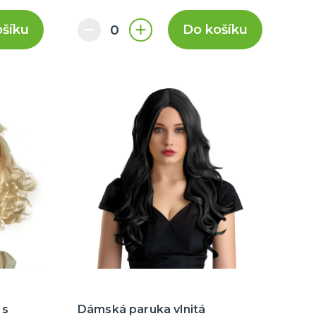
ošíku
Do košíku
 s
Dámská paruka vlnitá