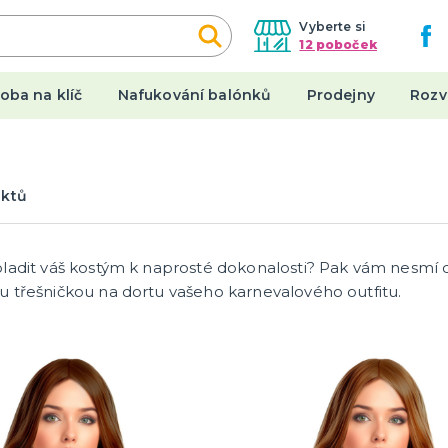
Vyberte si
12 poboček
oba na klíč
Nafukování balónků
Prodejny
Rozv
een
Karnevalové kostýmy
uktů
y
Dámské kostýmy
Pánské kostýmy
a ostatní
Dětské kostýmy
ladit váš kostým k naprosté dokonalosti? Pak vám nesmí c
tegorie
a
 třešničkou na dortu vašeho karnevalového outfitu.
y
Originální dárky
 a nehty
Placky
y a punčocháče
Stolní hry a další
 spodničky
Hrnečky a keramika