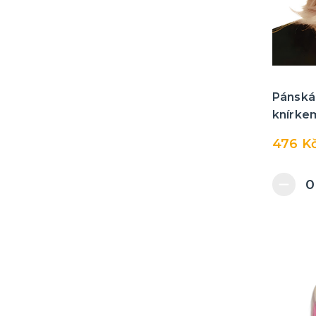
Pánská 
knírke
476 K