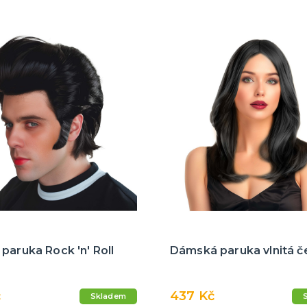
paruka Rock 'n' Roll
Dámská paruka vlnitá č
č
437 Kč
Skladem