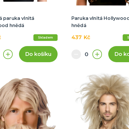
 paruka vlnitá
Paruka vlnitá Hollywood
ood hnědá
hnědá
č
437 Kč
Skladem
Do košíku
Do k