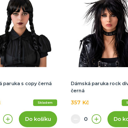
 paruka s copy černá
Dámská paruka rock di
černá
č
357 Kč
Skladem
Do košíku
Do k