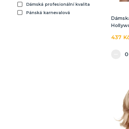
Piráti
Dámská profesionální kvalita
Zelená
Indiáni a kovbojové
Pánská karnevalová
Černá
Dámská
Námořníci
Hollyw
Fialová
Stříbrná
437 K
Zlatá
Puntíky a proužky