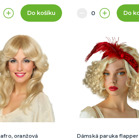
Do košíku
Do k
afro, oranžová
Dámská paruka flapper