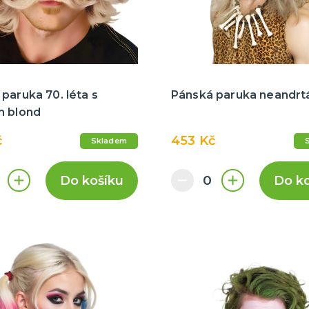
paruka 70. léta s
Pánská paruka neandrt
m blond
č
453 Kč
Skladem
Do košíku
Do k