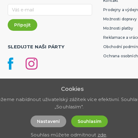
Kontakt
Prodejny a výdejn
Možnosti dopravy
Možnosti platby
Reklamace a vráce
SLEDUJTE NAŠI PÁRTY
Obchodní podmín
Ochrana osobních
Cookies
me nabídnout uživatelský zážitek více efektivní. Souhlas 
„Souhlasím".
Nastavení
Souhlasím
Souhlas můžete odmítnout
zde
.