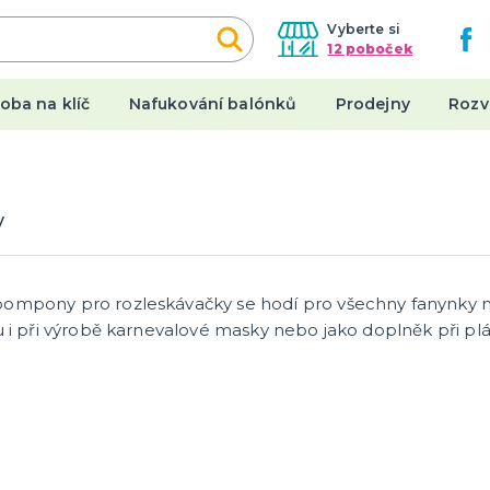
Vyberte si
12 poboček
oba na klíč
Nafukování balónků
Prodejny
Rozv
een
Karnevalové kostýmy
y
y
Dámské kostýmy
Pánské kostýmy
a ostatní
Dětské kostýmy
ompony pro rozleskávačky se hodí pro všechny fanynky na
tegorie
a
ou i při výrobě karnevalové masky nebo jako doplněk při 
y
Originální dárky
 a nehty
Placky
y a punčocháče
Stolní hry a další
 spodničky
Hrnečky a keramika