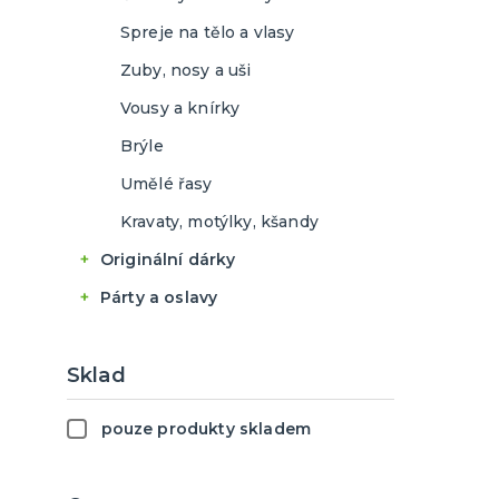
Příčesky
Spreje na tělo a vlasy
Školáci a školačky
Zuby, nosy a uši
Piloti a letušky
Vousy a knírky
Námořníci a námořnice
Brýle
Další uniformy
Umělé řasy
Kravaty, motýlky, kšandy
Originální dárky
Placky
Párty a oslavy
Stolní hry a další
Balónky
Foliové balonky
Hrnečky a keramika
Girlandy, lampiony a
Sklad
serpentýny
Klasické balonky
Textil s potiskem
Konfety
pouze produkty skladem
Dámská trička
Mega balonky
Dárky pro něj
Čepičky, svíčky, fontány,
Pánská trička
Mini balonky
Dárky pro ni
frkačky