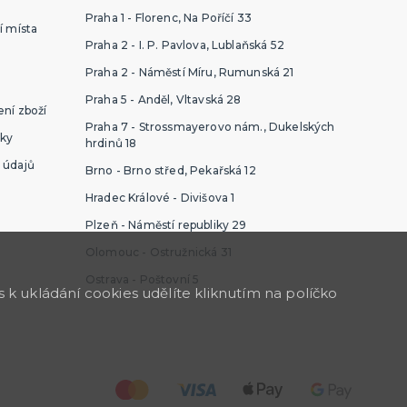
Praha 1 - Florenc, Na Poříčí 33
í místa
Praha 2 - I. P. Pavlova, Lublaňská 52
Praha 2 - Náměstí Míru, Rumunská 21
Praha 5 - Anděl, Vltavská 28
ní zboží
Praha 7 - Strossmayerovo nám., Dukelských
ky
hrdinů 18
 údajů
Brno - Brno střed, Pekařská 12
Hradec Králové - Divišova 1
Plzeň - Náměstí republiky 29
Olomouc - Ostružnická 31
Ostrava - Poštovní 5
k ukládání cookies udělíte kliknutím na políčko