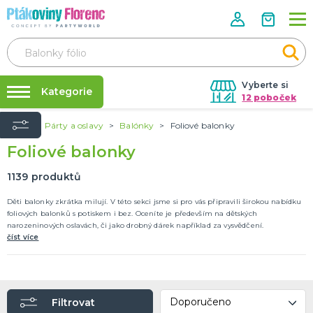
Vyberte si
Kategorie
12 poboček
Úvod
Párty a oslavy
Balónky
Foliové balonky
Půjčovna kostýmů
ROZLUČKA SE SVOBODOU
Foliové balonky
Doplňky pro nevěstu
Párty výzdoba na klíč
Doplňky pro družičky
Nafukování balónků
1139
produktů
Doplňky pro ženicha
Doplňky pro mládence
Balonky a girlandy
Výzdoba a dekorace
Fotokoutek
Originální dárky
Další doplňky
Společenské hry
DALŠÍ KATEGORIE
Prodejny
Děti balonky zkrátka milují. V této sekci jsme si pro vás připravili širokou nabídku
foliových balonků s potiskem i bez. Oceníte je především na dětských
Rozvoz
narozeninových oslavách, či jako drobný dárek například za vysvědčení.
HALLOWEEN
číst více
Párty Blog
Kostýmy
Doplňky
O nás
Make-up a ostatní
Kariéra
Výzdoba
DALŠÍ KATEGORIE
Filtrovat
Kontakt