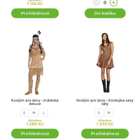
1 144 Kč
Prohlédnout
Do košíku
Kostým pro ženy - Indiánka
Kostým pro ženy - Kovbojka sexy
deluxe
šaty
S
M
L
S
M
Skladem
Skladem
1 280 Kč
1 033 Kč
Prohlédnout
Prohlédnout