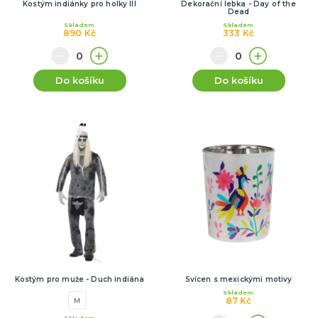
Kostým indiánky pro holky III
Dekorační lebka - Day of the
Dead
Skladem
Skladem
890 Kč
333 Kč
Do košíku
Do košíku
Kostým pro muže - Duch indiána
Svícen s mexickými motivy
Skladem
87 Kč
M
Skladem