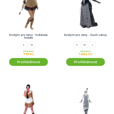
Kostým pro ženy - Indiánka
Kostým pro ženy - Duch vdovy
hnědá
S
M
S
M
L
Skladem
Skladem
795 Kč
1 884 Kč
Prohlédnout
Prohlédnout