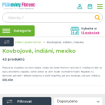
Vyberte si
Kategorie
12 poboček
Úvod
Dělení podle témat
Kovbojové, indiáni, mexiko
Půjčovna kostýmů
ROZLUČKA SE SVOBODOU
Kovbojové, indiáni, mexiko
Doplňky pro nevěstu
Párty výzdoba na klíč
Doplňky pro družičky
Nafukování balónků
42
produktů
Doplňky pro ženicha
Doplňky pro mládence
Balonky a girlandy
Výzdoba a dekorace
Fotokoutek
Originální dárky
Další doplňky
Společenské hry
DALŠÍ KATEGORIE
Prodejny
Pokud se chystáte na letní tábor, nebo vás čeká firemní večírek či maškarní bál ve
stylu divokého západu, tahle sekce se vám bude rozhodně hodit. Najdete tu
Rozvoz
dámské, pánské i dětské kostýmy a další doplňky jak pro kovboje, tak pro indiány.
HALLOWEEN
číst více
Párty Blog
Kostýmy
Doplňky
O nás
Make-up a ostatní
Kariéra
Výzdoba
DALŠÍ KATEGORIE
Filtrovat
Kontakt