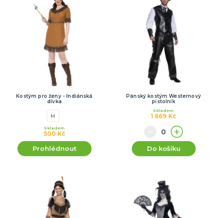
Kostým pro ženy - Indiánská
Pánský kostým Westernový
dívka
pistolník
Skladem
1 669 Kč
M
Skladem
500 Kč
Prohlédnout
Do košíku