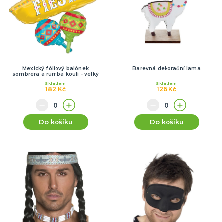
Mexický fóliový balónek
Barevná dekorační lama
sombrera a rumba koulí - velký
Skladem
Skladem
182 Kč
126 Kč
Do košíku
Do košíku