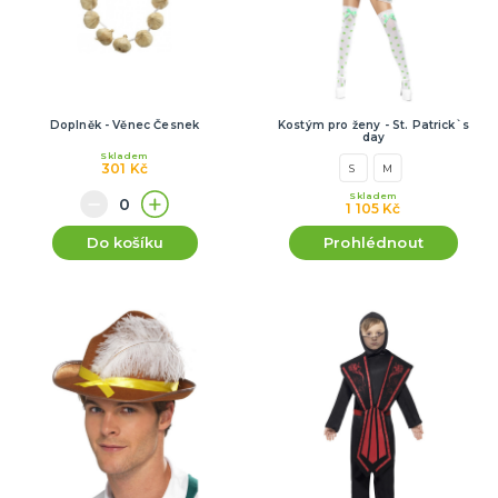
Doplněk - Věnec Česnek
Kostým pro ženy - St. Patrick`s
day
Skladem
301 Kč
S
M
Skladem
1 105 Kč
Do košíku
Prohlédnout