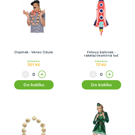
Doplněk - Věnec Cibule
Fóliový balónek -
raketa/vesmírná loď
Skladem
Skladem
301 Kč
111 Kč
Do košíku
Do košíku