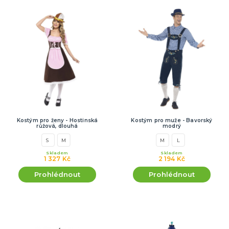
Kostým pro ženy - Hostinská
Kostým pro muže - Bavorský
růžová, dlouhá
modrý
S
M
M
L
Skladem
Skladem
1 327 Kč
2 194 Kč
Prohlédnout
Prohlédnout