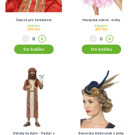
Čepice pro toreadora
Havajská sukně - květy
Skladem
Skladem
130 Kč
357 Kč
Do košíku
Do košíku
Dětský kostým - Pastýř s
Bavorský klobouček s pírky