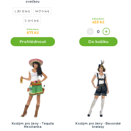
ovečkou
L (10-12 let)
M (7-9 let)
Skladem
S (4-6 let)
453 Kč
Skladem
675 Kč
Prohlédnout
Do košíku
Kostým pro ženy - Tequila
Kostým pro ženy - Bavorské
Mexičanka
kraťasy