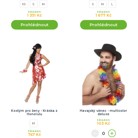
XS
S
M
S
M
L
Skladem
Skladem
1 351 Kč
1 677 Kč
Prohlédnout
Prohlédnout
Kostým pro ženy - Kráska z
Havajský věnec - multicolor
Honolulu
deluxe
Skladem
103 Kč
M
Skladem
747 Kč