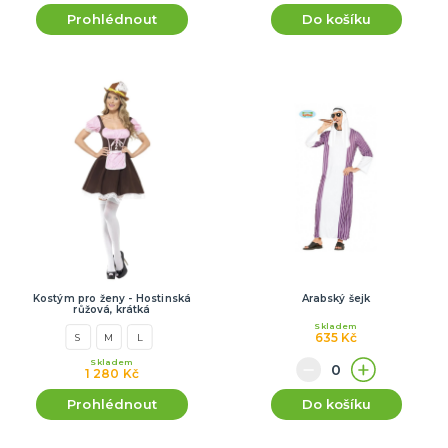
Prohlédnout
Do košíku
Kostým pro ženy - Hostinská
Arabský šejk
růžová, krátká
Skladem
635 Kč
S
M
L
Skladem
1 280 Kč
Prohlédnout
Do košíku