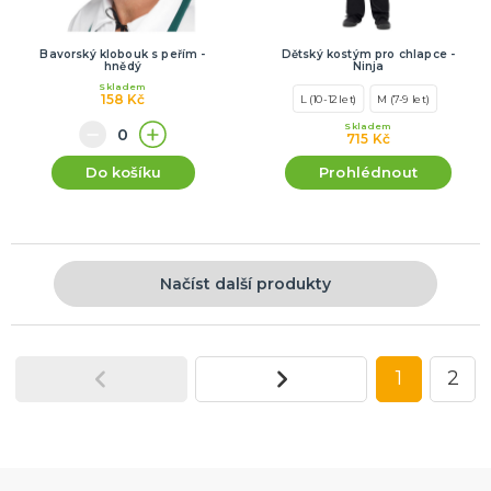
Bavorský klobouk s peřím -
Dětský kostým pro chlapce -
hnědý
Ninja
Skladem
158 Kč
L (10-12 let)
M (7-9 let)
Skladem
715 Kč
Do košíku
Prohlédnout
Načíst další produkty
1
2