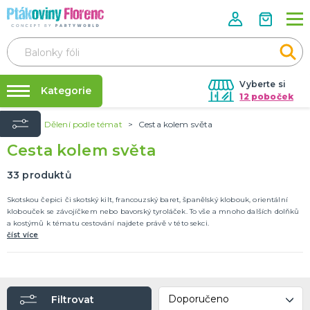
Vyberte si
Kategorie
12 poboček
Úvod
Dělení podle témat
Cesta kolem světa
Půjčovna kostýmů
ROZLUČKA SE SVOBODOU
Cesta kolem světa
Doplňky pro nevěstu
Párty výzdoba na klíč
Doplňky pro družičky
Nafukování balónků
33
produktů
Doplňky pro ženicha
Doplňky pro mládence
Balonky a girlandy
Výzdoba a dekorace
Fotokoutek
Originální dárky
Další doplňky
Společenské hry
DALŠÍ KATEGORIE
Prodejny
Skotskou čepici či skotský kilt, francouzský baret, španělský klobouk, orientální
klobouček se závojíčkem nebo bavorský tyroláček. To vše a mnoho dalších dolňků
Rozvoz
a kostýmů k tématu cestování najdete právě v této sekci.
HALLOWEEN
číst více
Párty Blog
Kostýmy
Doplňky
O nás
Make-up a ostatní
Kariéra
Výzdoba
DALŠÍ KATEGORIE
Filtrovat
Kontakt