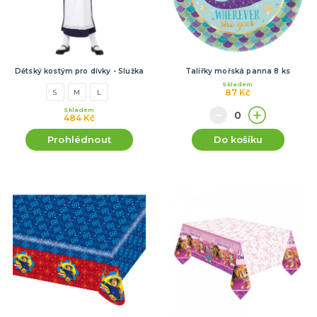
Dětský kostým pro dívky - Služka
Talířky mořská panna 8 ks
Skladem
87 Kč
S
M
L
Skladem
484 Kč
Prohlédnout
Do košíku