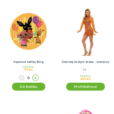
Papírové talířky Bing
Dámský kostým draka - oranžový
Skladem
111 Kč
XS
Skladem
691 Kč
Do košíku
Prohlédnout