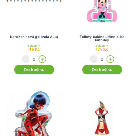
Narozeninová girlanda Auta
Fóliový balónek Minnie 1st
birthday
Skladem
Skladem
118 Kč
174 Kč
Do košíku
Do košíku