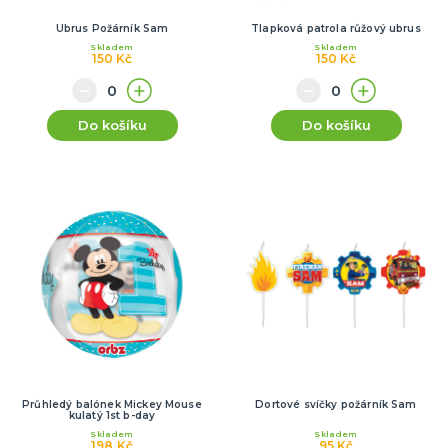
Ubrus Požárník Sam
Tlapková patrola růžový ubrus
Skladem
Skladem
150 Kč
150 Kč
Do košíku
Do košíku
Průhledý balónek Mickey Mouse
Dortové svíčky požárník Sam
kulatý 1st b-day
Skladem
Skladem
198 Kč
95 Kč