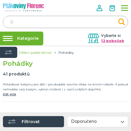
Vyberte si
Kategorie
12 poboček
Úvod
Dělení podle témat
Pohádky
Půjčovna kostýmů
ROZLUČKA SE SVOBODOU
Pohádky
Doplňky pro nevěstu
Párty výzdoba na klíč
Doplňky pro družičky
Nafukování balónků
41
produktů
Doplňky pro ženicha
Doplňky pro mládence
Balonky a girlandy
Výzdoba a dekorace
Fotokoutek
Originální dárky
Další doplňky
Společenské hry
DALŠÍ KATEGORIE
Prodejny
Pohádkové kostýmy pro děti i pro dospělé oceníte třeba na letním táboře. A pokud
nehledáte celý kostým, vybírat můžete i z nejrůznějších doplňků.
Rozvoz
číst více
HALLOWEEN
Párty Blog
Kostýmy
Doplňky
O nás
Make-up a ostatní
Kariéra
Výzdoba
DALŠÍ KATEGORIE
Filtrovat
Kontakt