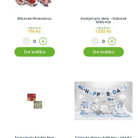
Balónek Miraculous
Kostým pro ženy - Srdcová
královna
Skladem
Skladem
174 Kč
1 232 Kč
Do košíku
Do košíku
Samolepky Spider Man
Girlanda Happy birthday - letadla