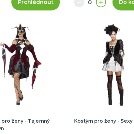
Prohlédnout
Do k
 pro ženy - Tajemný
Kostým pro ženy - Sexy
ýn