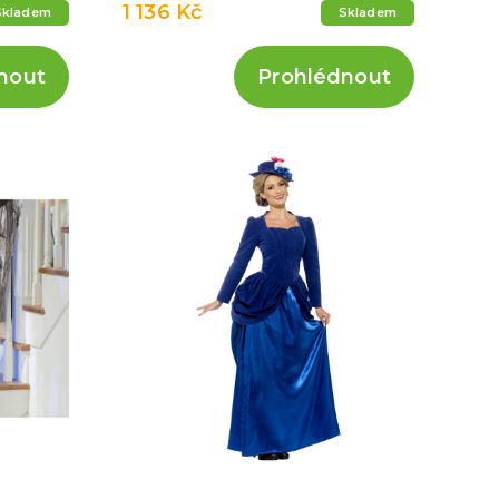
1 136 Kč
Skladem
Skladem
nout
Prohlédnout