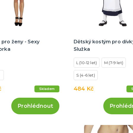
 pro ženy - Sexy
Dětský kostým pro dívky
orka
Služka
L (10-12 let)
M (7-9 let)
S (4-6 let)
č
484 Kč
Skladem
Prohlédnout
Prohléd