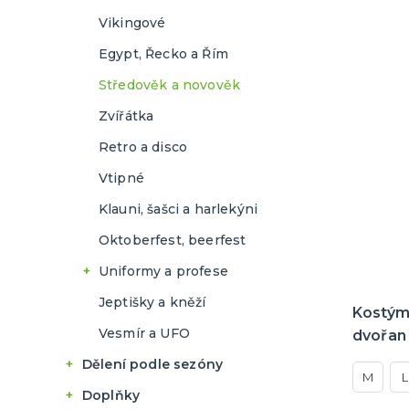
Pravěk
Pohádky
Vikingové
Retro a disco
Pravěk
Egypt, Řecko a Řím
Santice a elfky
Retro a disco
Středověk a novověk
Středověk a novověk
Santa Claus a elfové
Zvířátka
Uniformy a profese
Středověk a novověk
Retro a disco
Vtipné
Uniformy a profese
Vtipné
Zombie
Vtipné
Klauni, šašci a harlekýni
Zvířátka
Zombie
Oktoberfest, beerfest
Čarodějky a čarodějnice
Zvířátka
Uniformy a profese
Morphsuity
Obleky
Doktoři a zdravotní
Jeptišky a kněží
sestřičky
Kostým
Sexy kostýmy
Morphsuity
Vesmír a UFO
dvořan
Policisté a policistky
Poslední zvonění
Poslední zvonění
Dělení podle sezóny
Vojáci a vojačky
M
L
Dětské letní tábory
Doplňky
Francouzské pokojské