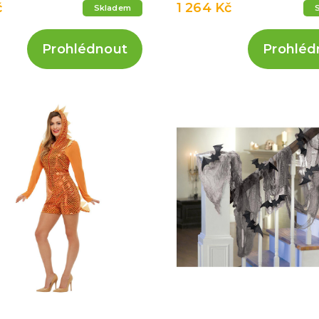
č
1 264 Kč
Skladem
Prohlédnout
Prohléd