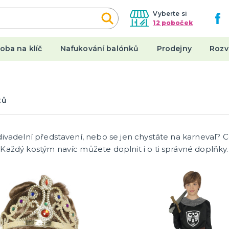
Vyberte si
12 poboček
oba na klíč
Nafukování balónků
Prodejny
Rozv
een
Karnevalové kostýmy
tů
y
Dámské kostýmy
Pánské kostýmy
a ostatní
Dětské kostýmy
divadelní představení, nebo se jen chystáte na karneval? C
tegorie
a
Každý kostým navíc můžete doplnit i o ti správné doplňky.
y
Originální dárky
 a nehty
Placky
y a punčocháče
Stolní hry a další
 spodničky
Hrnečky a keramika