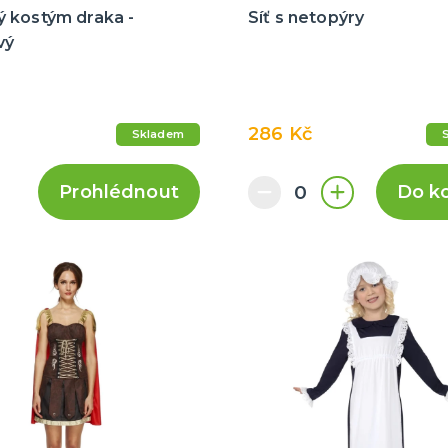
 kostým draka -
Síť s netopýry
vý
286 Kč
Skladem
Prohlédnout
Do k