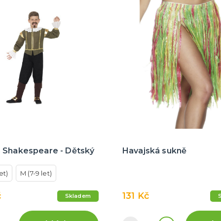
 Shakespeare - Dětský
Havajská sukně
let)
M (7-9 let)
č
131 Kč
Skladem