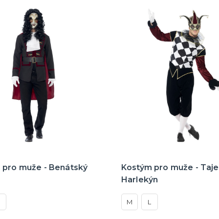
 pro muže - Benátský
Kostým pro muže - Taj
Harlekýn
M
L