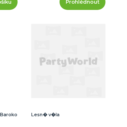
ošíku
Prohlédnout
 Baroko
Lesn� v�la