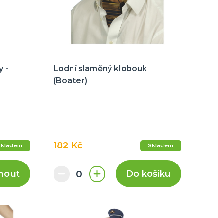
 -
Lodní slaměný klobouk
(Boater)
182 Kč
Skladem
Skladem
nout
Do košíku