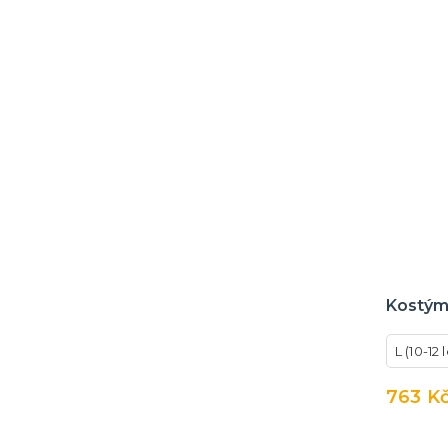
Kostým
L (10-12 
763 K