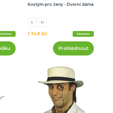
Kostým pro ženy - Dvorní dáma
S
M
1 749 Kč
Skladem
Skladem
ošíku
Prohlédnout