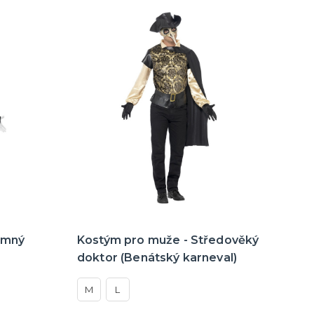
emný
Kostým pro muže - Středověký
doktor (Benátský karneval)
M
L