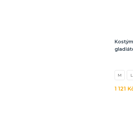
Safari
Červená
Vousy a knírky
Párty v oblacích
Modrá
Brýle
Piráti
Zelená
Umělé řasy
Indiáni a kovbojové
Černá
Kravaty, motýlky, kšandy
Kostým
Námořníci
Fialová
gladiát
Stříbrná
Zlatá
M
L
Puntíky a proužky
1 121 K