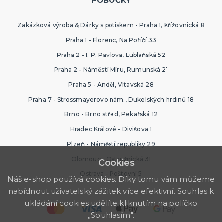
POBOČKY
Zakázková výroba & Dárky s potiskem - Praha 1, Křížovnická 8
Praha 1 - Florenc, Na Poříčí 33
Praha 2 - I. P. Pavlova, Lublaňská 52
Praha 2 - Náměstí Míru, Rumunská 21
Praha 5 - Anděl, Vltavská 28
Praha 7 - Strossmayerovo nám., Dukelských hrdinů 18
Brno - Brno střed, Pekařská 12
Hradec Králové - Divišova 1
Plzeň - Náměstí republiky 29
Olomouc - Ostružnická 31
Cookies
Ostrava - Poštovní 5
Náš e-shop používá cookies. Díky tomu vám můžeme
nabídnout uživatelský zážitek více efektivní. Souhlas k
ukládání cookies udělíte kliknutím na políčko
„Souhlasím".