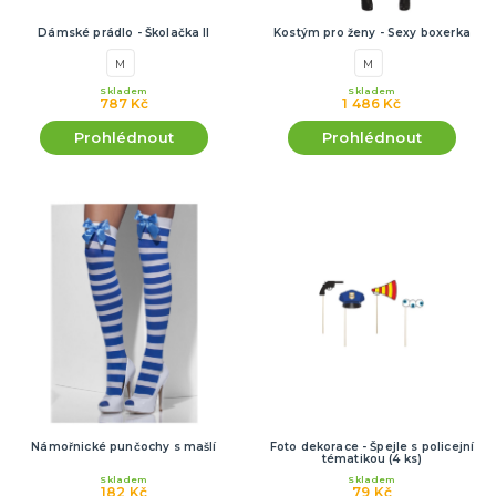
Dámské prádlo - Školačka II
Kostým pro ženy - Sexy boxerka
M
M
Skladem
Skladem
787 Kč
1 486 Kč
Prohlédnout
Prohlédnout
Námořnické punčochy s mašlí
Foto dekorace - Špejle s policejní
tématikou (4 ks)
Skladem
Skladem
182 Kč
79 Kč