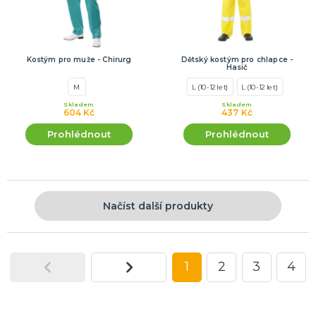
Kostým pro muže - Chirurg
Dětský kostým pro chlapce -
Hasič
M
L (10-12 let)
L (10-12 let)
Skladem
Skladem
604 Kč
437 Kč
Prohlédnout
Prohlédnout
Načíst další produkty
1
2
3
4