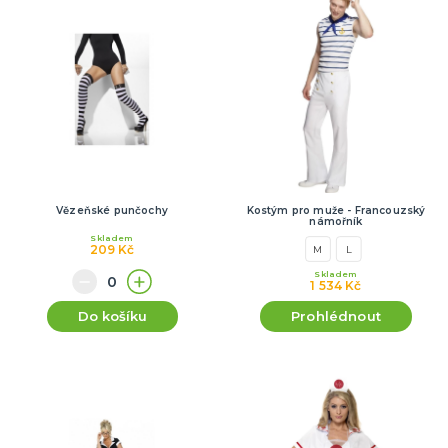
Vězeňské punčochy
Kostým pro muže - Francouzský
námořník
Skladem
209 Kč
M
L
Skladem
1 534 Kč
Do košíku
Prohlédnout