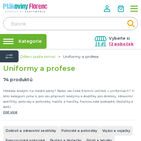
Vyberte si
Kategorie
12 poboček
Úvod
Dělení podle témat
Uniformy a profese
Půjčovna kostýmů
ROZLUČKA SE SVOBODOU
Uniformy a profese
Doplňky pro nevěstu
Párty výzdoba na klíč
Doplňky pro družičky
Nafukování balónků
74
produktů
Doplňky pro ženicha
Doplňky pro mládence
Balonky a girlandy
Výzdoba a dekorace
Fotokoutek
Originální dárky
Další doplňky
Společenské hry
DALŠÍ KATEGORIE
Prodejny
Hledáte kostým na medik párty? Nebo vás čeká firemní večírek v uniformách? V
této kategorii jsme si pro vás připravili kostýmy a doplňky pro doktory, zdravotní
Rozvoz
sestřičky, policisty a policistky, hasiče a hasičky, francouzské pokojské, školačky a
HALLOWEEN
další.
Párty Blog
Kostýmy
číst více
Doplňky
O nás
Make-up a ostatní
Kariéra
Výzdoba
DALŠÍ KATEGORIE
Doktoři a zdravotní sestřičky
Policisté a policistky
Vojáci a vojačky
Kontakt
Francouzské pokojské
Školáci a školačky
Piloti a letušky