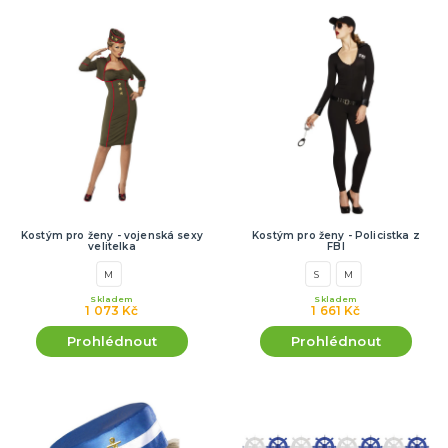
Kostým pro ženy - vojenská sexy
Kostým pro ženy - Policistka z
velitelka
FBI
M
S
M
Skladem
Skladem
1 073 Kč
1 661 Kč
Prohlédnout
Prohlédnout