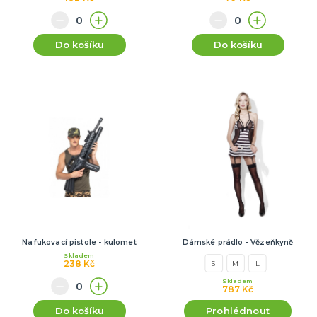
Do košíku
Do košíku
Nafukovací pistole - kulomet
Dámské prádlo - Vězeňkyně
Skladem
238 Kč
S
M
L
Skladem
787 Kč
Do košíku
Prohlédnout