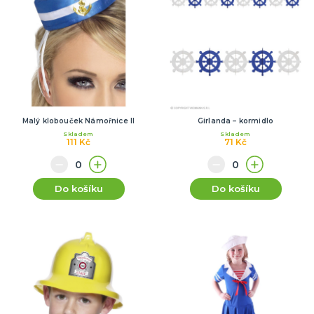
Malý klobouček Námořnice II
Girlanda – kormidlo
Skladem
Skladem
111 Kč
71 Kč
Do košíku
Do košíku