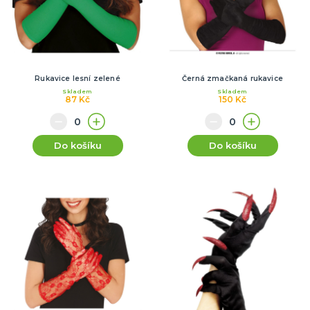
Rukavice lesní zelené
Černá zmačkaná rukavice
Skladem
Skladem
87 Kč
150 Kč
Do košíku
Do košíku