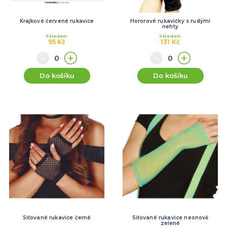
Krajkové červené rukavice
Hororové rukavičky s rudými
nehty
Skladem
Skladem
95 Kč
131 Kč
Do košíku
Do košíku
Síťované rukavice černé
Síťované rukavice neonově
zelené