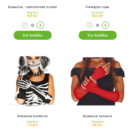
Rukavice - námořnické modré
Freddyho ruka
Skladem
Skladem
87 Kč
150 Kč
Do košíku
Do košíku
Rukavice kostlivce
Rukavice červené
Skladem
Skladem
111 Kč
55 Kč