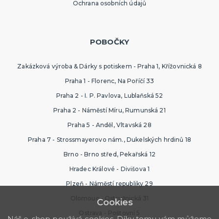
Ochrana osobních údajů
POBOČKY
Zakázková výroba & Dárky s potiskem - Praha 1, Křížovnická 8
Praha 1 - Florenc, Na Poříčí 33
Praha 2 - I. P. Pavlova, Lublaňská 52
Praha 2 - Náměstí Míru, Rumunská 21
Praha 5 - Anděl, Vltavská 28
Praha 7 - Strossmayerovo nám., Dukelských hrdinů 18
Brno - Brno střed, Pekařská 12
Hradec Králové - Divišova 1
Plzeň - Náměstí republiky 29
Olomouc - Ostružnická 31
Cookies
Ostrava - Poštovní 5
Náš e-shop používá cookies. Díky tomu vám můžeme