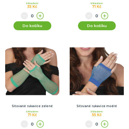
Skladem
Skladem
55 Kč
71 Kč
Do košíku
Do košíku
Síťované rukavice zelené
Síťované rukavice modré
Skladem
Skladem
71 Kč
55 Kč