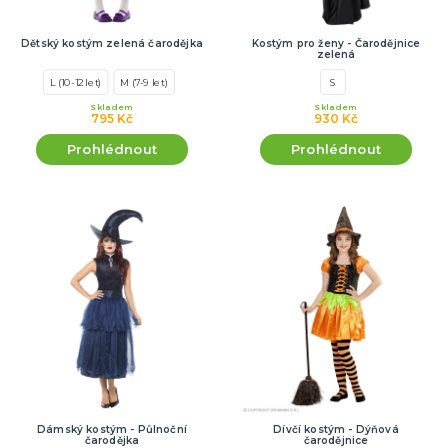
Dětský kostým zelená čarodějka
Kostým pro ženy - Čarodějnice
zelená
L (10-12 let)
M (7-9 let)
S
Skladem
Skladem
795 Kč
930 Kč
Prohlédnout
Prohlédnout
Dámský kostým - Půlnoční
Dívčí kostým - Dýňová
čarodějka
čarodějnice