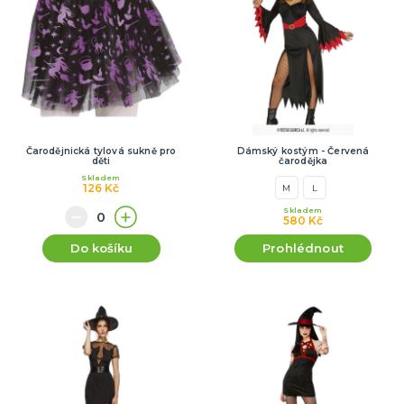
Čarodějnická tylová sukně pro
Dámský kostým - Červená
děti
čarodějka
Skladem
126 Kč
M
L
Skladem
580 Kč
Do košíku
Prohlédnout