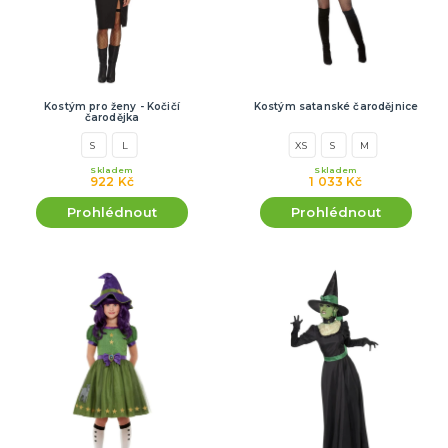
Kostým pro ženy - Kočičí
Kostým satanské čarodějnice
čarodějka
S
L
XS
S
M
Skladem
Skladem
922 Kč
1 033 Kč
Prohlédnout
Prohlédnout