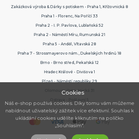
Zakázková výroba & Dárky s potiskem - Praha 1, Křížovnická 8
Praha 1 - Florenc, Na Poříčí 33
Praha 2 - I. P. Pavlova, Lublaňská 52
Praha 2 - Náměstí Míru, Rumunská 21
Praha 5 - Anděl, Vltavská 28
Praha 7 - Strossmayerovo nám., Dukelských hrdinů 18
Brno - Brno střed, Pekařská 12
Hradec Králové - Divišova 1
Plzeň - Náměstí republiky 29
Olomouc - Ostružnická 31
Cookies
Ostrava - Poštovní 5
Náš e-shop používá cookies. Díky tomu vám můžeme
nabídnout uživatelský zážitek více efektivní. Souhlas k
ukládání cookies udělíte kliknutím na políčko
„Souhlasím".