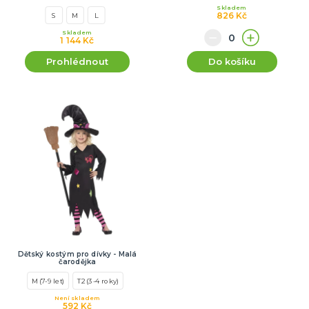
Skladem
826 Kč
S
M
L
Skladem
1 144 Kč
Prohlédnout
Do košíku
Dětský kostým pro dívky - Malá
čarodějka
M (7-9 let)
T2 (3-4 roky)
Není skladem
592 Kč