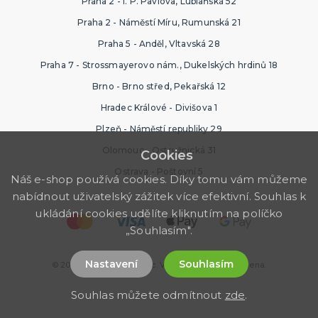
Praha 2 - I. P. Pavlova, Lublaňská 52
Praha 2 - Náměstí Míru, Rumunská 21
Praha 5 - Anděl, Vltavská 28
Praha 7 - Strossmayerovo nám., Dukelských hrdinů 18
Brno - Brno střed, Pekařská 12
Hradec Králové - Divišova 1
Plzeň - Náměstí republiky 29
Olomouc - Ostružnická 31
Cookies
Ostrava - Poštovní 5
Náš e-shop používá cookies. Díky tomu vám můžeme
nabídnout uživatelský zážitek více efektivní. Souhlas k
ukládání cookies udělíte kliknutím na políčko
„Souhlasím".
Nastavení
Souhlasím
© 2026 Ptákoviny Florenc. Všechna práva vyhrazena.
Souhlas můžete odmítnout
zde
.