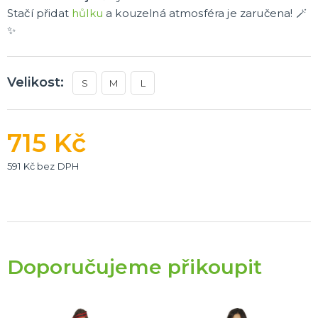
Stačí přidat
hůlku
a kouzelná atmosféra je zaručena! 🪄
✨
Velikost:
S
M
L
715 Kč
591 Kč bez DPH
Doporučujeme přikoupit