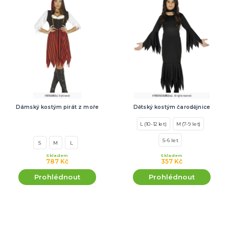
Dámský kostým pirát z moře
Dětský kostým čarodějnice
L (10-12 let)
M (7-9 let)
5-6 let
S
M
L
Skladem
Skladem
787 Kč
357 Kč
Prohlédnout
Prohlédnout