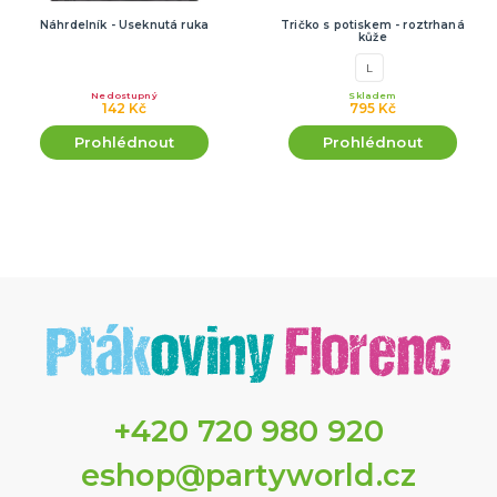
Náhrdelník - Useknutá ruka
Tričko s potiskem - roztrhaná
kůže
L
Nedostupný
Skladem
142 Kč
795 Kč
Prohlédnout
Prohlédnout
+420 720 980 920
eshop@partyworld.cz