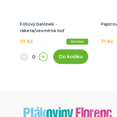
Fóliový balónek -
Papírov
raketa/vesmírná loď
111 Kč
71 Kč
Skladem
Do košíku