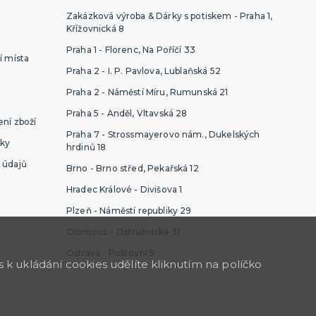
Zakázková výroba & Dárky s potiskem - Praha 1,
Křížovnická 8
Praha 1 - Florenc, Na Poříčí 33
í místa
Praha 2 - I. P. Pavlova, Lublaňská 52
Praha 2 - Náměstí Míru, Rumunská 21
Praha 5 - Anděl, Vltavská 28
ní zboží
Praha 7 - Strossmayerovo nám., Dukelských
ky
hrdinů 18
 údajů
Brno - Brno střed, Pekařská 12
Hradec Králové - Divišova 1
Plzeň - Náměstí republiky 29
Olomouc - Ostružnická 31
Ostrava - Poštovní 5
k ukládání cookies udělíte kliknutím na políčko