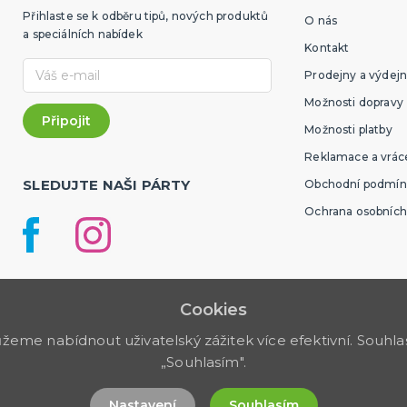
Přihlaste se k odběru tipů, nových produktů
O nás
a speciálních nabídek
Kontakt
Prodejny a výdejn
Možnosti dopravy
Možnosti platby
Reklamace a vráce
SLEDUJTE NAŠI PÁRTY
Obchodní podmín
Ochrana osobních
Cookies
me nabídnout uživatelský zážitek více efektivní. Souhlas 
„Souhlasím".
Nastavení
Souhlasím