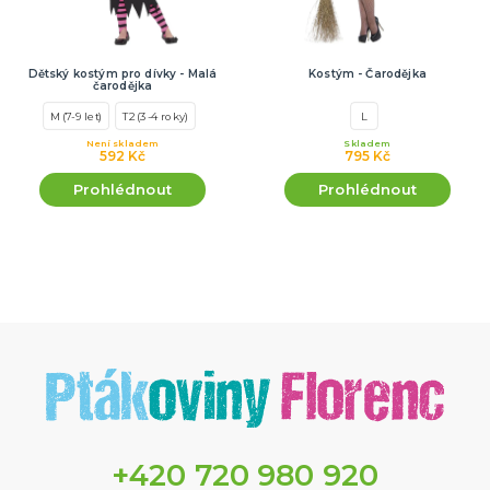
Dětský kostým pro dívky - Malá
Kostým - Čarodějka
čarodějka
M (7-9 let)
T2 (3-4 roky)
L
Není skladem
Skladem
592 Kč
795 Kč
Prohlédnout
Prohlédnout
+420 720 980 920