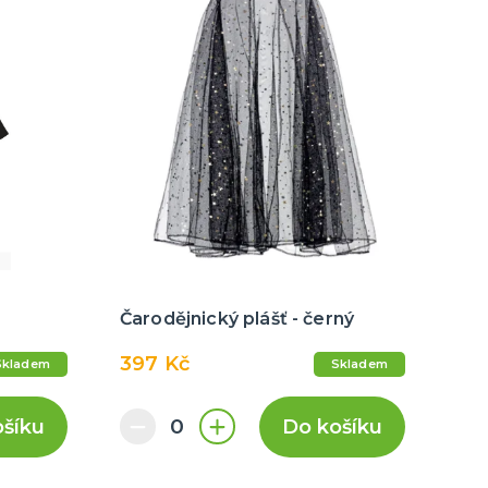
Čarodějnický plášť - černý
397 Kč
Skladem
Skladem
ošíku
Do košíku