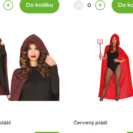
Do košíku
Do k
plášť
Červený plášť