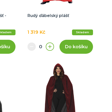
šť -
Rudý ďábelský plášť
1 319 Kč
Skladem
Skladem
ošíku
Do košíku