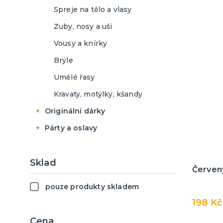
Příčesky
Spreje na tělo a vlasy
Školáci a školačky
Zuby, nosy a uši
Piloti a letušky
Vousy a knírky
Námořníci a námořnice
Brýle
Další uniformy
Umělé řasy
Kravaty, motýlky, kšandy
Originální dárky
Placky
Párty a oslavy
Stolní hry a další
Balónky
Foliové balonky
Hrnečky a keramika
Girlandy, lampiony a
Sklad
serpentýny
Červený
Klasické balonky
Textil s potiskem
Konfety
pouze produkty skladem
Dámská trička
Mega balonky
Dárky pro něj
Čepičky, svíčky, fontány,
198 Kč
Pánská trička
Mini balonky
Dárky pro ni
frkačky
Cena
Trička na lahev
Balonkové sady