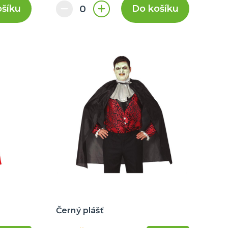
ošíku
Do košíku
Černý plášť