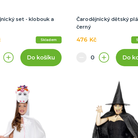
nický set - klobouk a
Čarodějnický dětský plá
černý
č
476 Kč
Skladem
Do košíku
Do k