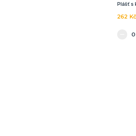
Plášť s
Puntíky a proužky
262 K