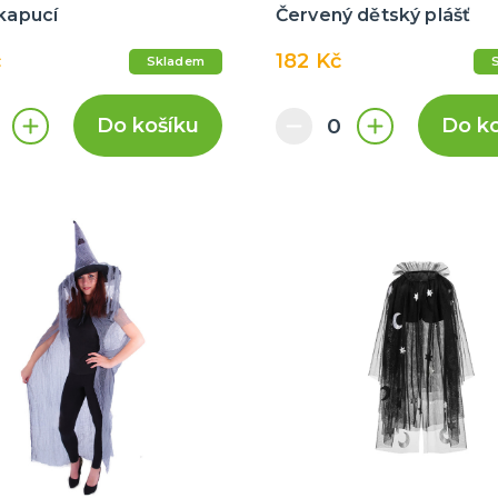
 kapucí
Červený dětský plášť
č
182 Kč
Skladem
Do košíku
Do k