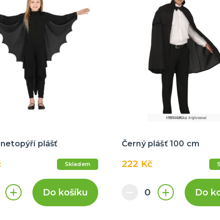
netopýří plášť
Černý plášť 100 cm
č
222 Kč
Skladem
Do košíku
Do k