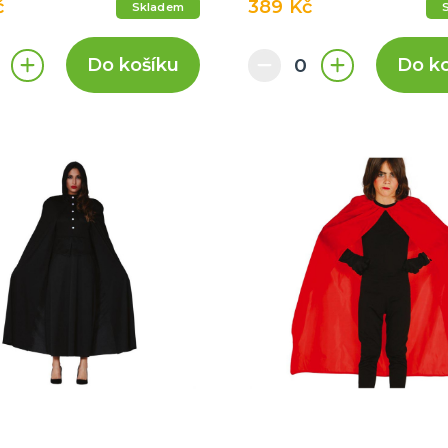
č
389 Kč
Skladem
Do košíku
Do k