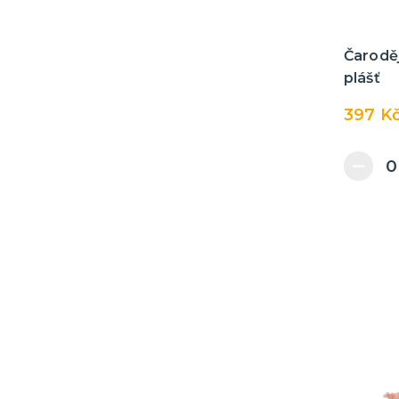
Čaroděj
plášť
397 K