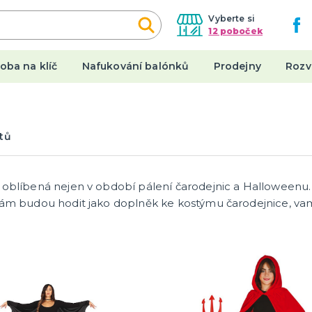
Vyberte si
12 poboček
oba na klíč
Nafukování balónků
Prodejny
Rozv
een
Karnevalové kostýmy
tů
y
Dámské kostýmy
Pánské kostýmy
a ostatní
Dětské kostýmy
 oblíbená nejen v období pálení čarodejnic a Halloweenu. 
tegorie
a
vám budou hodit jako doplněk ke kostýmu čarodejnice, va
y
Originální dárky
 a nehty
Placky
y a punčocháče
Stolní hry a další
 spodničky
Hrnečky a keramika