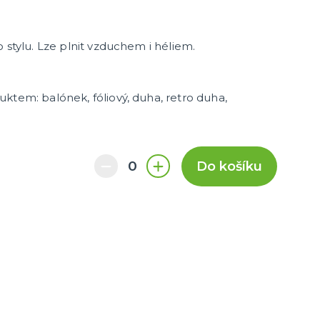
další kategorie
čky
Čepičky, svíčky, fontány, frkačky
Brčka
Kelímky, talířky a ubrousky
Dárkové krabičky
Helium, doplňky k balónkům
Rozlučka se svobodou
Baby shower pro budoucí maminky
Svatby
Fotokoutek
Párty pro děti
Párty pro dospělé
Napichovátka a košíčky na
Slavnostní stolování
Ubrusy
Párty v barvách
Stuhy a mašle
Doplňky pro oslavence
Piñaty
cupcakes
 stylu. Lze plnit vzduchem i héliem.
ktem: balónek, fóliový, duha, retro duha,
Do košíku