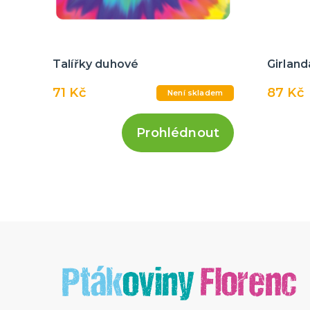
Talířky duhové
Girland
71 Kč
87 Kč
Není skladem
Prohlédnout