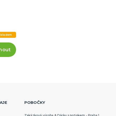
skladem
nout
AJE
POBOČKY
Zakázková výroba & Dárky s potiskem - Praha 1,