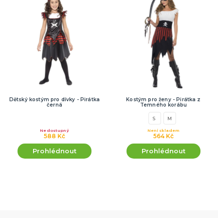
Dětský kostým pro dívky - Pirátka
Kostým pro ženy - Pirátka z
černá
Temného korábu
S
M
Nedostupný
Není skladem
588 Kč
564 Kč
Prohlédnout
Prohlédnout