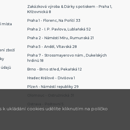
Zakázková výroba & Dárky s potiskem - Praha 1,
Křížovnická 8
Praha 1 - Florenc, Na Poříčí 33
í místa
Praha 2 - I. P. Pavlova, Lublaňská 52
Praha 2 - Náměstí Míru, Rumunská 21
Praha 5 - Anděl, Vltavská 28
ní zboží
Praha 7 - Strossmayerovo nám., Dukelských
ky
hrdinů 18
 údajů
Brno - Brno střed, Pekařská 12
Hradec Králové - Divišova 1
Plzeň - Náměstí republiky 29
Olomouc - Ostružnická 31
Ostrava - Poštovní 5
k ukládání cookies udělíte kliknutím na políčko