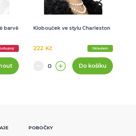
é barvě
Klobouček ve stylu Charleston
222 Kč
ostupný
Skladem
nout
Do košíku
AJE
POBOČKY