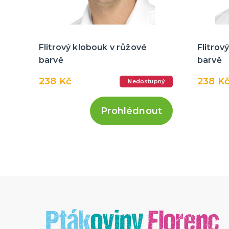
Flitrový klobouk v růžové
Flitrov
barvě
barvě
238 Kč
238 K
Nedostupný
Prohlédnout