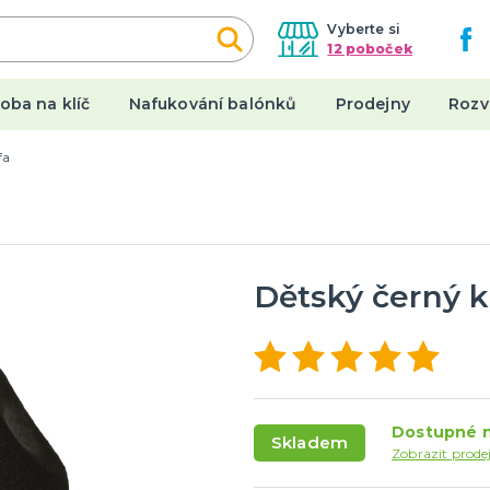
Vyberte si
12 poboček
oba na klíč
Nafukování balónků
Prodejny
Rozv
fa
een
Karnevalové kostýmy
y
Dámské kostýmy
Pánské kostýmy
a ostatní
Dětské kostýmy
Dětský černý k
tegorie
a
y
Originální dárky
 a nehty
Placky
Dostupné n
Skladem
y a punčocháče
Stolní hry a další
Zobrazit prode
 spodničky
Hrnečky a keramika