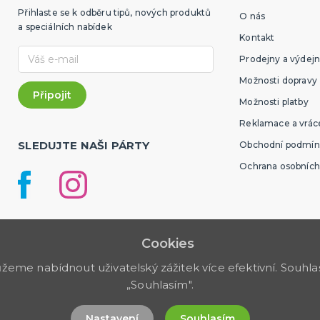
Přihlaste se k odběru tipů, nových produktů
O nás
a speciálních nabídek
Kontakt
Prodejny a výdejn
Možnosti dopravy
Možnosti platby
Reklamace a vráce
SLEDUJTE NAŠI PÁRTY
Obchodní podmín
Ochrana osobních
Cookies
me nabídnout uživatelský zážitek více efektivní. Souhlas 
„Souhlasím".
Nastavení
Souhlasím