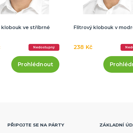
ý klobouk ve stříbrné
Flitrový klobouk v modr
č
238 Kč
Nedostupný
Ned
Prohlédnout
Prohléd
PŘIPOJTE SE NA PÁRTY
ZÁKLADNÍ ÚD