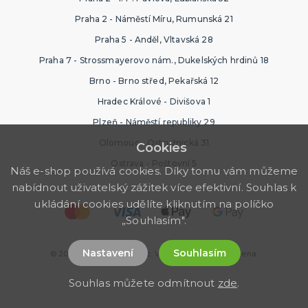
Praha 2 - Náměstí Míru, Rumunská 21
Praha 5 - Anděl, Vltavská 28
Praha 7 - Strossmayerovo nám., Dukelských hrdinů 18
Brno - Brno střed, Pekařská 12
Hradec Králové - Divišova 1
Plzeň - Náměstí republiky 29
Olomouc - Ostružnická 31
Cookies
Ostrava - Poštovní 5
Náš e-shop používá cookies. Díky tomu vám můžeme
nabídnout uživatelský zážitek více efektivní. Souhlas k
ukládání cookies udělíte kliknutím na políčko
„Souhlasím".
Nastavení
Souhlasím
© 2026 Ptákoviny Florenc. Všechna práva vyhrazena.
Souhlas můžete odmítnout
zde
.